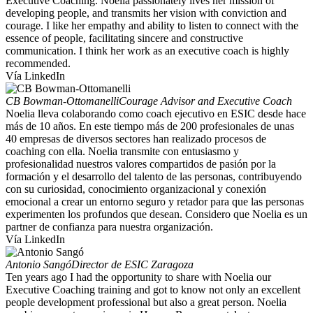
Executive Coaching. Noelia passionately lives her mission of
developing people, and transmits her vision with conviction and
courage. I like her empathy and ability to listen to connect with the
essence of people, facilitating sincere and constructive
communication. I think her work as an executive coach is highly
recommended.
Vía LinkedIn
CB Bowman-Ottomanelli
Courage Advisor and Executive Coach
Noelia lleva colaborando como coach ejecutivo en ESIC desde hace
más de 10 años. En este tiempo más de 200 profesionales de unas
40 empresas de diversos sectores han realizado procesos de
coaching con ella. Noelia transmite con entusiasmo y
profesionalidad nuestros valores compartidos de pasión por la
formación y el desarrollo del talento de las personas, contribuyendo
con su curiosidad, conocimiento organizacional y conexión
emocional a crear un entorno seguro y retador para que las personas
experimenten los profundos que desean. Considero que Noelia es un
partner de confianza para nuestra organización.
Vía LinkedIn
Antonio Sangó
Director de ESIC Zaragoza
Ten years ago I had the opportunity to share with Noelia our
Executive Coaching training and got to know not only an excellent
people development professional but also a great person. Noelia