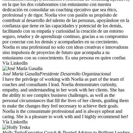
en la que los dos colaboramos con entusiasmo con nuestra
dedicación en consolidar un coaching ejecutivo que sea ético,
profesional y de rigor. Noelia vive con pasión su propósito de
contribuir al desarrollo del talento de las personas, apoyándose en la
confianza que tiene en las capacidades y potencial de los demás,
facilitando con su empatía y curiosidad la creación de un entorno
seguro, retador y de aprendizaje continuo, gracias a su compromiso
por conectar con los demás y acompañarles en su crecimiento.
Noelia es una profesional no solo con ideas creativas e innovadoras
sino impulsora de proyectos de futuro que acompaña a su
entusiasmo con su conocimiento. Es una persona en quien confiar.
Vía LinkedIn
José María Gasalla
Presidente Desarrollo Organizacional
I have the privilege of working with Noelia as part of the team of
coaches and consultants I lead. Noelia demonstrates curiosity,
empathy, and understanding in her work with her clients. She has
the ability to see complex business challenges, as well as the
personal circumstances that fill the lives of her clients, guiding them
to make the changes they feel necessary to achieve their goals.
Noelia is the consummate professional and is always upbeat and
caring. She is a pleasure to work with and I highly recommend her!
Vía LinkedIn
Holly Teska
Executive Coach & Trusted Advisor to Brilliant Leaders