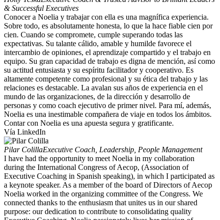
& Successful Executives
Conocer a Noelia y trabajar con ella es una magnífica experiencia.
Sobre todo, es absolutamente honesta, lo que la hace fiable cien por
cien. Cuando se compromete, cumple superando todas las
expectativas. Su talante cálido, amable y humilde favorece el
intercambio de opiniones, el aprendizaje compartido y el trabajo en
equipo. Su gran capacidad de trabajo es digna de mención, así como
su actitud entusiasta y su espíritu facilitador y cooperativo. Es
altamente competente como profesional y su ética del trabajo y las
relaciones es destacable. La avalan sus años de experiencia en el
mundo de las organizaciones, de la dirección y desarrollo de
personas y como coach ejecutivo de primer nivel. Para mí, además,
Noelia es una inestimable compañera de viaje en todos los ámbitos.
Contar con Noelia es una apuesta segura y gratificante.
Vía LinkedIn
Pilar Colilla
Executive Coach, Leadership, People Management
I have had the opportunity to meet Noelia in my collaboration
during the International Congress of Aecop, (Association of
Executive Coaching in Spanish speaking), in which I participated as
a keynote speaker. As a member of the board of Directors of Aecop
Noelia worked in the organizing committee of the Congress. We
connected thanks to the enthusiasm that unites us in our shared
purpose: our dedication to contribute to consolidating quality