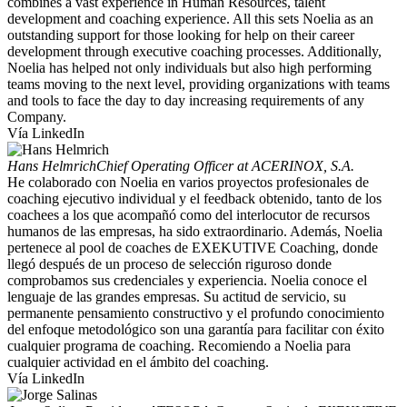
combines a vast experience in Human Resources, talent
development and coaching experience. All this sets Noelia as an
outstanding support for those looking for help on their career
development through executive coaching processes. Additionally,
Noelia has helped not only individuals but also high performing
teams moving to the next level, providing organizations with teams
and tools to face the day to day increasing requirements of any
Company.
Vía LinkedIn
Hans Helmrich
Chief Operating Officer at ACERINOX, S.A.
He colaborado con Noelia en varios proyectos profesionales de
coaching ejecutivo individual y el feedback obtenido, tanto de los
coachees a los que acompañó como del interlocutor de recursos
humanos de las empresas, ha sido extraordinario. Además, Noelia
pertenece al pool de coaches de EXEKUTIVE Coaching, donde
llegó después de un proceso de selección riguroso donde
comprobamos sus credenciales y experiencia. Noelia conoce el
lenguaje de las grandes empresas. Su actitud de servicio, su
permanente pensamiento constructivo y el profundo conocimiento
del enfoque metodológico son una garantía para facilitar con éxito
cualquier programa de coaching. Recomiendo a Noelia para
cualquier actividad en el ámbito del coaching.
Vía LinkedIn