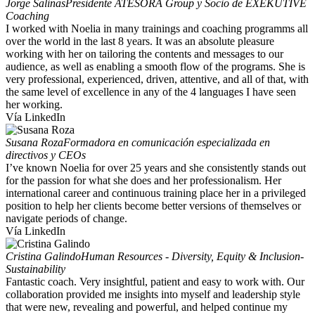
Jorge Salinas
Presidente ATESORA Group y Socio de EXEKUTIVE
Coaching
I worked with Noelia in many trainings and coaching programms all
over the world in the last 8 years. It was an absolute pleasure
working with her on tailoring the contents and messages to our
audience, as well as enabling a smooth flow of the programs. She is
very professional, experienced, driven, attentive, and all of that, with
the same level of excellence in any of the 4 languages I have seen
her working.
Vía LinkedIn
Susana Roza
Formadora en comunicación especializada en
directivos y CEOs
I’ve known Noelia for over 25 years and she consistently stands out
for the passion for what she does and her professionalism. Her
international career and continuous training place her in a privileged
position to help her clients become better versions of themselves or
navigate periods of change.
Vía LinkedIn
Cristina Galindo
Human Resources - Diversity, Equity & Inclusion-
Sustainability
Fantastic coach. Very insightful, patient and easy to work with. Our
collaboration provided me insights into myself and leadership style
that were new, revealing and powerful, and helped continue my