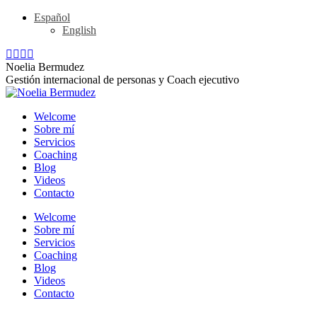
Skip
Español
to
English
content
Linkedin
YouTube
Rss
X
page
page
page
page
Noelia Bermudez
opens
opens
opens
opens
Gestión internacional de personas y Coach ejecutivo
in
in
in
in
new
new
new
new
Welcome
window
window
window
window
Sobre mí
Servicios
Coaching
Blog
Videos
Contacto
Welcome
Sobre mí
Servicios
Coaching
Blog
Videos
Contacto