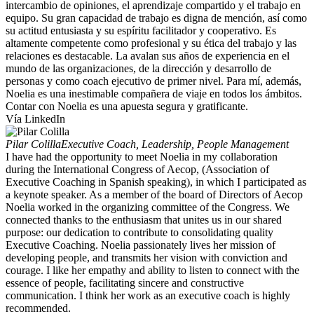
intercambio de opiniones, el aprendizaje compartido y el trabajo en
equipo. Su gran capacidad de trabajo es digna de mención, así como
su actitud entusiasta y su espíritu facilitador y cooperativo. Es
altamente competente como profesional y su ética del trabajo y las
relaciones es destacable. La avalan sus años de experiencia en el
mundo de las organizaciones, de la dirección y desarrollo de
personas y como coach ejecutivo de primer nivel. Para mí, además,
Noelia es una inestimable compañera de viaje en todos los ámbitos.
Contar con Noelia es una apuesta segura y gratificante.
Vía LinkedIn
Pilar Colilla
Executive Coach, Leadership, People Management
I have had the opportunity to meet Noelia in my collaboration
during the International Congress of Aecop, (Association of
Executive Coaching in Spanish speaking), in which I participated as
a keynote speaker. As a member of the board of Directors of Aecop
Noelia worked in the organizing committee of the Congress. We
connected thanks to the enthusiasm that unites us in our shared
purpose: our dedication to contribute to consolidating quality
Executive Coaching. Noelia passionately lives her mission of
developing people, and transmits her vision with conviction and
courage. I like her empathy and ability to listen to connect with the
essence of people, facilitating sincere and constructive
communication. I think her work as an executive coach is highly
recommended.