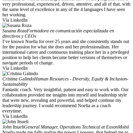
very professional, experienced, driven, attentive, and all of that, with
the same level of excellence in any of the 4 languages I have seen
her working.
Vía LinkedIn
Susana Roza
Formadora en comunicación especializada en
directivos y CEOs
I’ve known Noelia for over 25 years and she consistently stands out
for the passion for what she does and her professionalism. Her
international career and continuous training place her in a privileged
position to help her clients become better versions of themselves or
navigate periods of change.
Vía LinkedIn
Cristina Galindo
Human Resources - Diversity, Equity & Inclusion-
Sustainability
Fantastic coach. Very insightful, patient and easy to work with. Our
collaboration provided me insights into myself and leadership style
that were new, revealing and powerful, and helped continue my
leadership journey. I would recommend Noelia as a coach
everytime.
Vía LinkedIn
John Itsueli
General Manager, Operations Technical at ExxonMobil
Noelia made me fully realize the power I possess, that helped me to