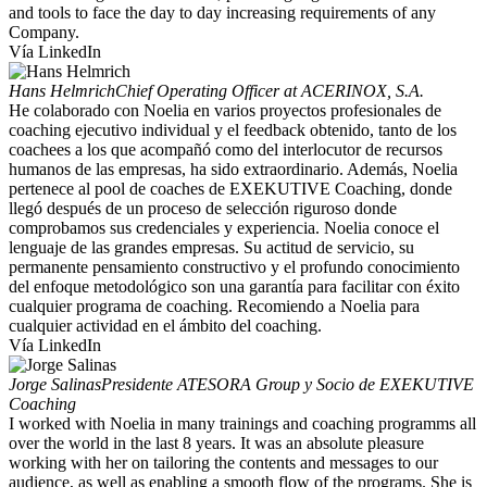
and tools to face the day to day increasing requirements of any
Company.
Vía LinkedIn
Hans Helmrich
Chief Operating Officer at ACERINOX, S.A.
He colaborado con Noelia en varios proyectos profesionales de
coaching ejecutivo individual y el feedback obtenido, tanto de los
coachees a los que acompañó como del interlocutor de recursos
humanos de las empresas, ha sido extraordinario. Además, Noelia
pertenece al pool de coaches de EXEKUTIVE Coaching, donde
llegó después de un proceso de selección riguroso donde
comprobamos sus credenciales y experiencia. Noelia conoce el
lenguaje de las grandes empresas. Su actitud de servicio, su
permanente pensamiento constructivo y el profundo conocimiento
del enfoque metodológico son una garantía para facilitar con éxito
cualquier programa de coaching. Recomiendo a Noelia para
cualquier actividad en el ámbito del coaching.
Vía LinkedIn
Jorge Salinas
Presidente ATESORA Group y Socio de EXEKUTIVE
Coaching
I worked with Noelia in many trainings and coaching programms all
over the world in the last 8 years. It was an absolute pleasure
working with her on tailoring the contents and messages to our
audience, as well as enabling a smooth flow of the programs. She is