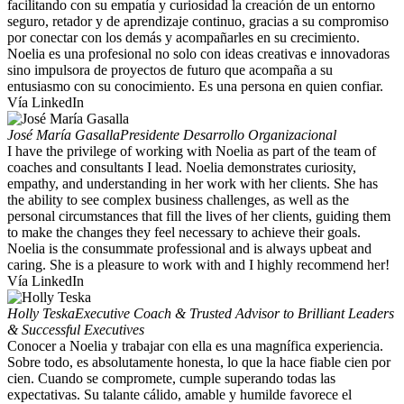
facilitando con su empatía y curiosidad la creación de un entorno
seguro, retador y de aprendizaje continuo, gracias a su compromiso
por conectar con los demás y acompañarles en su crecimiento.
Noelia es una profesional no solo con ideas creativas e innovadoras
sino impulsora de proyectos de futuro que acompaña a su
entusiasmo con su conocimiento. Es una persona en quien confiar.
Vía LinkedIn
José María Gasalla
Presidente Desarrollo Organizacional
I have the privilege of working with Noelia as part of the team of
coaches and consultants I lead. Noelia demonstrates curiosity,
empathy, and understanding in her work with her clients. She has
the ability to see complex business challenges, as well as the
personal circumstances that fill the lives of her clients, guiding them
to make the changes they feel necessary to achieve their goals.
Noelia is the consummate professional and is always upbeat and
caring. She is a pleasure to work with and I highly recommend her!
Vía LinkedIn
Holly Teska
Executive Coach & Trusted Advisor to Brilliant Leaders
& Successful Executives
Conocer a Noelia y trabajar con ella es una magnífica experiencia.
Sobre todo, es absolutamente honesta, lo que la hace fiable cien por
cien. Cuando se compromete, cumple superando todas las
expectativas. Su talante cálido, amable y humilde favorece el