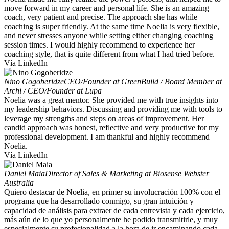
move forward in my career and personal life. She is an amazing
coach, very patient and precise. The approach she has while
coaching is super friendly. At the same time Noelia is very flexible,
and never stresses anyone while setting either changing coaching
session times. I would highly recommend to experience her
coaching style, that is quite different from what I had tried before.
Vía LinkedIn
Nino Gogoberidze
CEO/Founder at GreenBuild / Board Member at
Archi / CEO/Founder at Lupa
Noelia was a great mentor. She provided me with true insights into
my leadership behaviors. Discussing and providing me with tools to
leverage my strengths and steps on areas of improvement. Her
candid approach was honest, reflective and very productive for my
professional development. I am thankful and highly recommend
Noelia.
Vía LinkedIn
Daniel Maia
Director of Sales & Marketing at Biosense Webster
Australia
Quiero destacar de Noelia, en primer su involucración 100% con el
programa que ha desarrollado conmigo, su gran intuición y
capacidad de análisis para extraer de cada entrevista y cada ejercicio,
más aún de lo que yo personalmente he podido transmitirle, y muy
especialmente su profesionalidad a la hora de ir encaminando cada