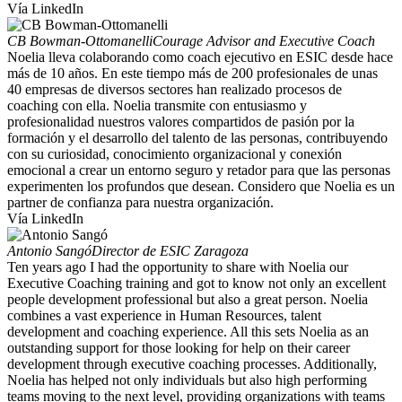
Vía LinkedIn
CB Bowman-Ottomanelli
Courage Advisor and Executive Coach
Noelia lleva colaborando como coach ejecutivo en ESIC desde hace
más de 10 años. En este tiempo más de 200 profesionales de unas
40 empresas de diversos sectores han realizado procesos de
coaching con ella. Noelia transmite con entusiasmo y
profesionalidad nuestros valores compartidos de pasión por la
formación y el desarrollo del talento de las personas, contribuyendo
con su curiosidad, conocimiento organizacional y conexión
emocional a crear un entorno seguro y retador para que las personas
experimenten los profundos que desean. Considero que Noelia es un
partner de confianza para nuestra organización.
Vía LinkedIn
Antonio Sangó
Director de ESIC Zaragoza
Ten years ago I had the opportunity to share with Noelia our
Executive Coaching training and got to know not only an excellent
people development professional but also a great person. Noelia
combines a vast experience in Human Resources, talent
development and coaching experience. All this sets Noelia as an
outstanding support for those looking for help on their career
development through executive coaching processes. Additionally,
Noelia has helped not only individuals but also high performing
teams moving to the next level, providing organizations with teams