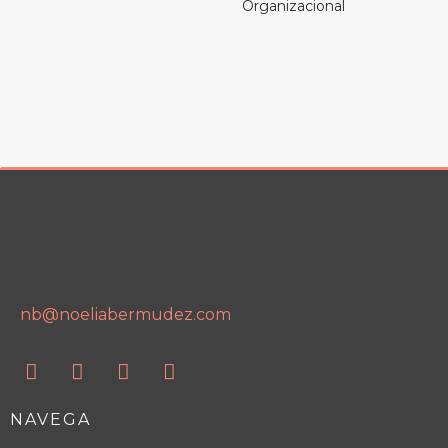
Organizacional
nb@noeliabermudez.com
NAVEGA