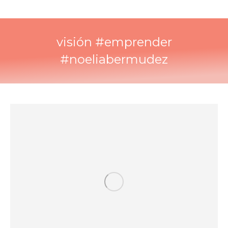
visión #emprender
#noeliabermudez