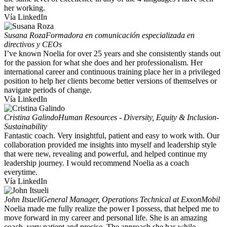
her working.
Vía LinkedIn
Susana Roza
Formadora en comunicación especializada en
directivos y CEOs
I’ve known Noelia for over 25 years and she consistently stands out
for the passion for what she does and her professionalism. Her
international career and continuous training place her in a privileged
position to help her clients become better versions of themselves or
navigate periods of change.
Vía LinkedIn
Cristina Galindo
Human Resources - Diversity, Equity & Inclusion-
Sustainability
Fantastic coach. Very insightful, patient and easy to work with. Our
collaboration provided me insights into myself and leadership style
that were new, revealing and powerful, and helped continue my
leadership journey. I would recommend Noelia as a coach
everytime.
Vía LinkedIn
John Itsueli
General Manager, Operations Technical at ExxonMobil
Noelia made me fully realize the power I possess, that helped me to
move forward in my career and personal life. She is an amazing
coach, very patient and precise. The approach she has while