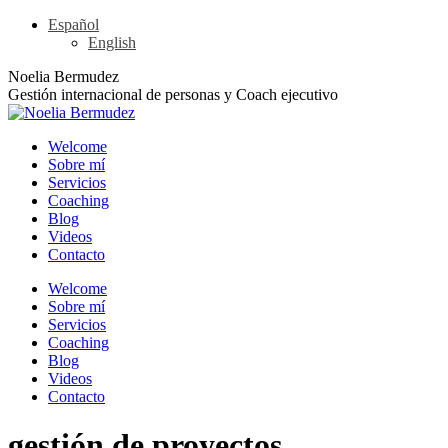
Skip
Español
to
English
content
Linkedin
YouTube
Rss
X
Noelia Bermudez
page
page
page
page
Gestión internacional de personas y Coach ejecutivo
opens
opens
opens
opens
in
in
in
in
Welcome
new
new
new
new
Sobre mí
window
window
window
window
Servicios
Coaching
Blog
Videos
Contacto
Welcome
Sobre mí
Servicios
Coaching
Blog
Videos
Contacto
gestión de proyectos