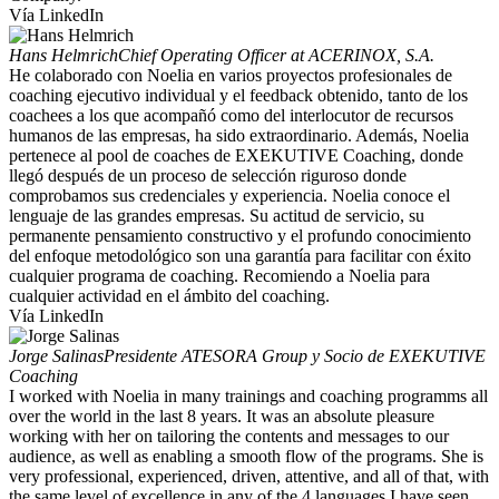
Vía LinkedIn
Hans Helmrich
Chief Operating Officer at ACERINOX, S.A.
He colaborado con Noelia en varios proyectos profesionales de
coaching ejecutivo individual y el feedback obtenido, tanto de los
coachees a los que acompañó como del interlocutor de recursos
humanos de las empresas, ha sido extraordinario. Además, Noelia
pertenece al pool de coaches de EXEKUTIVE Coaching, donde
llegó después de un proceso de selección riguroso donde
comprobamos sus credenciales y experiencia. Noelia conoce el
lenguaje de las grandes empresas. Su actitud de servicio, su
permanente pensamiento constructivo y el profundo conocimiento
del enfoque metodológico son una garantía para facilitar con éxito
cualquier programa de coaching. Recomiendo a Noelia para
cualquier actividad en el ámbito del coaching.
Vía LinkedIn
Jorge Salinas
Presidente ATESORA Group y Socio de EXEKUTIVE
Coaching
I worked with Noelia in many trainings and coaching programms all
over the world in the last 8 years. It was an absolute pleasure
working with her on tailoring the contents and messages to our
audience, as well as enabling a smooth flow of the programs. She is
very professional, experienced, driven, attentive, and all of that, with
the same level of excellence in any of the 4 languages I have seen