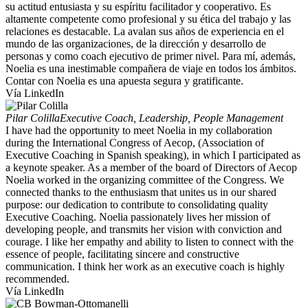
su actitud entusiasta y su espíritu facilitador y cooperativo. Es
altamente competente como profesional y su ética del trabajo y las
relaciones es destacable. La avalan sus años de experiencia en el
mundo de las organizaciones, de la dirección y desarrollo de
personas y como coach ejecutivo de primer nivel. Para mí, además,
Noelia es una inestimable compañera de viaje en todos los ámbitos.
Contar con Noelia es una apuesta segura y gratificante.
Vía LinkedIn
Pilar Colilla
Executive Coach, Leadership, People Management
I have had the opportunity to meet Noelia in my collaboration
during the International Congress of Aecop, (Association of
Executive Coaching in Spanish speaking), in which I participated as
a keynote speaker. As a member of the board of Directors of Aecop
Noelia worked in the organizing committee of the Congress. We
connected thanks to the enthusiasm that unites us in our shared
purpose: our dedication to contribute to consolidating quality
Executive Coaching. Noelia passionately lives her mission of
developing people, and transmits her vision with conviction and
courage. I like her empathy and ability to listen to connect with the
essence of people, facilitating sincere and constructive
communication. I think her work as an executive coach is highly
recommended.
Vía LinkedIn