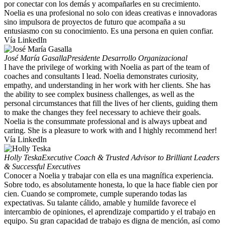
por conectar con los demás y acompañarles en su crecimiento.
Noelia es una profesional no solo con ideas creativas e innovadoras
sino impulsora de proyectos de futuro que acompaña a su
entusiasmo con su conocimiento. Es una persona en quien confiar.
Vía LinkedIn
José María Gasalla
Presidente Desarrollo Organizacional
I have the privilege of working with Noelia as part of the team of
coaches and consultants I lead. Noelia demonstrates curiosity,
empathy, and understanding in her work with her clients. She has
the ability to see complex business challenges, as well as the
personal circumstances that fill the lives of her clients, guiding them
to make the changes they feel necessary to achieve their goals.
Noelia is the consummate professional and is always upbeat and
caring. She is a pleasure to work with and I highly recommend her!
Vía LinkedIn
Holly Teska
Executive Coach & Trusted Advisor to Brilliant Leaders
& Successful Executives
Conocer a Noelia y trabajar con ella es una magnífica experiencia.
Sobre todo, es absolutamente honesta, lo que la hace fiable cien por
cien. Cuando se compromete, cumple superando todas las
expectativas. Su talante cálido, amable y humilde favorece el
intercambio de opiniones, el aprendizaje compartido y el trabajo en
equipo. Su gran capacidad de trabajo es digna de mención, así como