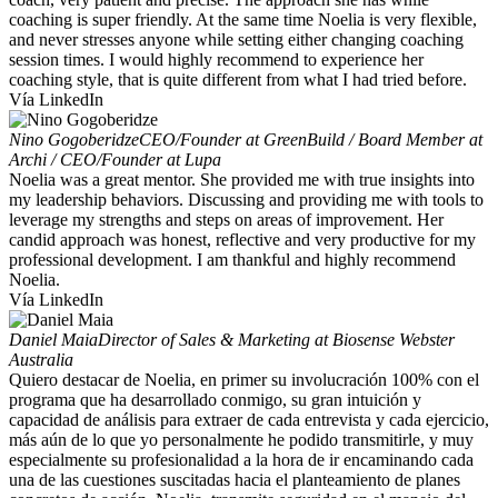
coaching is super friendly. At the same time Noelia is very flexible,
and never stresses anyone while setting either changing coaching
session times. I would highly recommend to experience her
coaching style, that is quite different from what I had tried before.
Vía LinkedIn
Nino Gogoberidze
CEO/Founder at GreenBuild / Board Member at
Archi / CEO/Founder at Lupa
Noelia was a great mentor. She provided me with true insights into
my leadership behaviors. Discussing and providing me with tools to
leverage my strengths and steps on areas of improvement. Her
candid approach was honest, reflective and very productive for my
professional development. I am thankful and highly recommend
Noelia.
Vía LinkedIn
Daniel Maia
Director of Sales & Marketing at Biosense Webster
Australia
Quiero destacar de Noelia, en primer su involucración 100% con el
programa que ha desarrollado conmigo, su gran intuición y
capacidad de análisis para extraer de cada entrevista y cada ejercicio,
más aún de lo que yo personalmente he podido transmitirle, y muy
especialmente su profesionalidad a la hora de ir encaminando cada
una de las cuestiones suscitadas hacia el planteamiento de planes