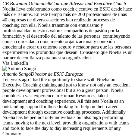
CB Bowman-Ottomanelli
Courage Advisor and Executive Coach
Noelia lleva colaborando como coach ejecutivo en ESIC desde hace
más de 10 años. En este tiempo más de 200 profesionales de unas
40 empresas de diversos sectores han realizado procesos de
coaching con ella. Noelia transmite con entusiasmo y
profesionalidad nuestros valores compartidos de pasión por la
formación y el desarrollo del talento de las personas, contribuyendo
con su curiosidad, conocimiento organizacional y conexión
emocional a crear un entorno seguro y retador para que las personas
experimenten los profundos que desean. Considero que Noelia es un
partner de confianza para nuestra organización.
Vía LinkedIn
Antonio Sangó
Director de ESIC Zaragoza
Ten years ago I had the opportunity to share with Noelia our
Executive Coaching training and got to know not only an excellent
people development professional but also a great person. Noelia
combines a vast experience in Human Resources, talent
development and coaching experience. All this sets Noelia as an
outstanding support for those looking for help on their career
development through executive coaching processes. Additionally,
Noelia has helped not only individuals but also high performing
teams moving to the next level, providing organizations with teams
and tools to face the day to day increasing requirements of any
Company.