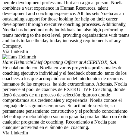
people development professional but also a great person. Noelia
combines a vast experience in Human Resources, talent
development and coaching experience. All this sets Noelia as an
outstanding support for those looking for help on their career
development through executive coaching processes. Additionally,
Noelia has helped not only individuals but also high performing
teams moving to the next level, providing organizations with teams
and tools to face the day to day increasing requirements of any
Company.
Vía LinkedIn
Hans Helmrich
Chief Operating Officer at ACERINOX, S.A.
He colaborado con Noelia en varios proyectos profesionales de
coaching ejecutivo individual y el feedback obtenido, tanto de los
coachees a los que acompañó como del interlocutor de recursos
humanos de las empresas, ha sido extraordinario. Además, Noelia
pertenece al pool de coaches de EXEKUTIVE Coaching, donde
llegó después de un proceso de selección riguroso donde
comprobamos sus credenciales y experiencia. Noelia conoce el
lenguaje de las grandes empresas. Su actitud de servicio, su
permanente pensamiento constructivo y el profundo conocimiento
del enfoque metodológico son una garantía para facilitar con éxito
cualquier programa de coaching. Recomiendo a Noelia para
cualquier actividad en el ámbito del coaching.
Vía LinkedIn