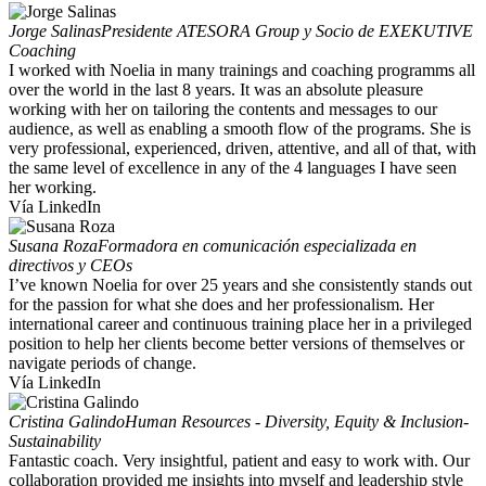
Jorge Salinas
Presidente ATESORA Group y Socio de EXEKUTIVE
Coaching
I worked with Noelia in many trainings and coaching programms all
over the world in the last 8 years. It was an absolute pleasure
working with her on tailoring the contents and messages to our
audience, as well as enabling a smooth flow of the programs. She is
very professional, experienced, driven, attentive, and all of that, with
the same level of excellence in any of the 4 languages I have seen
her working.
Vía LinkedIn
Susana Roza
Formadora en comunicación especializada en
directivos y CEOs
I’ve known Noelia for over 25 years and she consistently stands out
for the passion for what she does and her professionalism. Her
international career and continuous training place her in a privileged
position to help her clients become better versions of themselves or
navigate periods of change.
Vía LinkedIn
Cristina Galindo
Human Resources - Diversity, Equity & Inclusion-
Sustainability
Fantastic coach. Very insightful, patient and easy to work with. Our
collaboration provided me insights into myself and leadership style