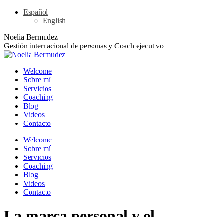
Skip
Español
to
English
content
Linkedin
YouTube
Rss
X
Noelia Bermudez
page
page
page
page
Gestión internacional de personas y Coach ejecutivo
opens
opens
opens
opens
in
in
in
in
Welcome
new
new
new
new
Sobre mí
window
window
window
window
Servicios
Coaching
Blog
Videos
Contacto
Welcome
Sobre mí
Servicios
Coaching
Blog
Videos
Contacto
La marca personal y el