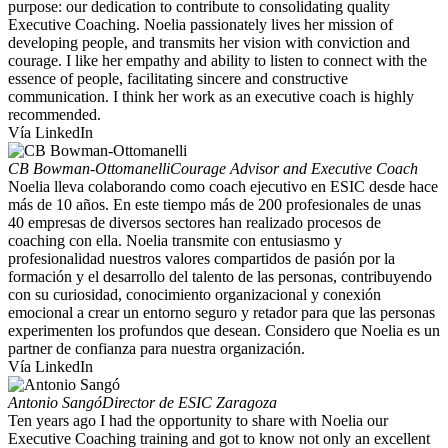
purpose: our dedication to contribute to consolidating quality
Executive Coaching. Noelia passionately lives her mission of
developing people, and transmits her vision with conviction and
courage. I like her empathy and ability to listen to connect with the
essence of people, facilitating sincere and constructive
communication. I think her work as an executive coach is highly
recommended.
Vía LinkedIn
CB Bowman-Ottomanelli
Courage Advisor and Executive Coach
Noelia lleva colaborando como coach ejecutivo en ESIC desde hace
más de 10 años. En este tiempo más de 200 profesionales de unas
40 empresas de diversos sectores han realizado procesos de
coaching con ella. Noelia transmite con entusiasmo y
profesionalidad nuestros valores compartidos de pasión por la
formación y el desarrollo del talento de las personas, contribuyendo
con su curiosidad, conocimiento organizacional y conexión
emocional a crear un entorno seguro y retador para que las personas
experimenten los profundos que desean. Considero que Noelia es un
partner de confianza para nuestra organización.
Vía LinkedIn
Antonio Sangó
Director de ESIC Zaragoza
Ten years ago I had the opportunity to share with Noelia our
Executive Coaching training and got to know not only an excellent