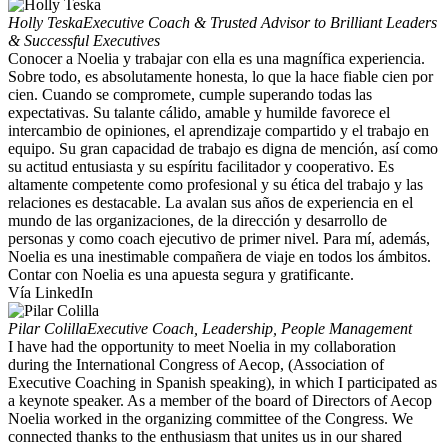
Holly Teska
Executive Coach & Trusted Advisor to Brilliant Leaders
& Successful Executives
Conocer a Noelia y trabajar con ella es una magnífica experiencia.
Sobre todo, es absolutamente honesta, lo que la hace fiable cien por
cien. Cuando se compromete, cumple superando todas las
expectativas. Su talante cálido, amable y humilde favorece el
intercambio de opiniones, el aprendizaje compartido y el trabajo en
equipo. Su gran capacidad de trabajo es digna de mención, así como
su actitud entusiasta y su espíritu facilitador y cooperativo. Es
altamente competente como profesional y su ética del trabajo y las
relaciones es destacable. La avalan sus años de experiencia en el
mundo de las organizaciones, de la dirección y desarrollo de
personas y como coach ejecutivo de primer nivel. Para mí, además,
Noelia es una inestimable compañera de viaje en todos los ámbitos.
Contar con Noelia es una apuesta segura y gratificante.
Vía LinkedIn
Pilar Colilla
Executive Coach, Leadership, People Management
I have had the opportunity to meet Noelia in my collaboration
during the International Congress of Aecop, (Association of
Executive Coaching in Spanish speaking), in which I participated as
a keynote speaker. As a member of the board of Directors of Aecop
Noelia worked in the organizing committee of the Congress. We
connected thanks to the enthusiasm that unites us in our shared