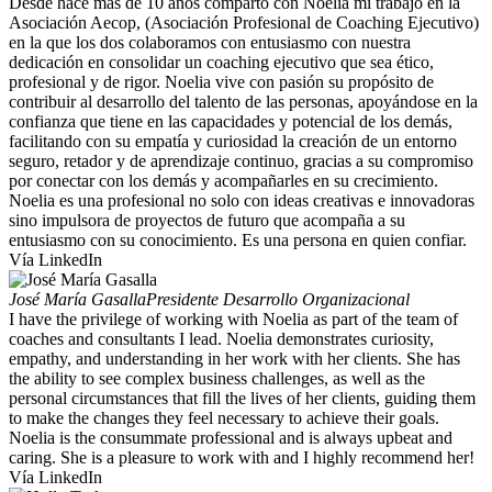
Desde hace más de 10 años comparto con Noelia mi trabajo en la
Asociación Aecop, (Asociación Profesional de Coaching Ejecutivo)
en la que los dos colaboramos con entusiasmo con nuestra
dedicación en consolidar un coaching ejecutivo que sea ético,
profesional y de rigor. Noelia vive con pasión su propósito de
contribuir al desarrollo del talento de las personas, apoyándose en la
confianza que tiene en las capacidades y potencial de los demás,
facilitando con su empatía y curiosidad la creación de un entorno
seguro, retador y de aprendizaje continuo, gracias a su compromiso
por conectar con los demás y acompañarles en su crecimiento.
Noelia es una profesional no solo con ideas creativas e innovadoras
sino impulsora de proyectos de futuro que acompaña a su
entusiasmo con su conocimiento. Es una persona en quien confiar.
Vía LinkedIn
José María Gasalla
Presidente Desarrollo Organizacional
I have the privilege of working with Noelia as part of the team of
coaches and consultants I lead. Noelia demonstrates curiosity,
empathy, and understanding in her work with her clients. She has
the ability to see complex business challenges, as well as the
personal circumstances that fill the lives of her clients, guiding them
to make the changes they feel necessary to achieve their goals.
Noelia is the consummate professional and is always upbeat and
caring. She is a pleasure to work with and I highly recommend her!
Vía LinkedIn