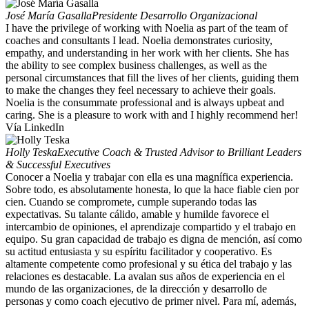
José María Gasalla
Presidente Desarrollo Organizacional
I have the privilege of working with Noelia as part of the team of
coaches and consultants I lead. Noelia demonstrates curiosity,
empathy, and understanding in her work with her clients. She has
the ability to see complex business challenges, as well as the
personal circumstances that fill the lives of her clients, guiding them
to make the changes they feel necessary to achieve their goals.
Noelia is the consummate professional and is always upbeat and
caring. She is a pleasure to work with and I highly recommend her!
Vía LinkedIn
Holly Teska
Executive Coach & Trusted Advisor to Brilliant Leaders
& Successful Executives
Conocer a Noelia y trabajar con ella es una magnífica experiencia.
Sobre todo, es absolutamente honesta, lo que la hace fiable cien por
cien. Cuando se compromete, cumple superando todas las
expectativas. Su talante cálido, amable y humilde favorece el
intercambio de opiniones, el aprendizaje compartido y el trabajo en
equipo. Su gran capacidad de trabajo es digna de mención, así como
su actitud entusiasta y su espíritu facilitador y cooperativo. Es
altamente competente como profesional y su ética del trabajo y las
relaciones es destacable. La avalan sus años de experiencia en el
mundo de las organizaciones, de la dirección y desarrollo de
personas y como coach ejecutivo de primer nivel. Para mí, además,