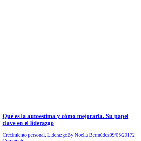
Qué es la autoestima y cómo mejorarla. Su papel
clave en el liderazgo
Crecimiento personal
,
Liderazgo
By
Noelia Bermúdez
09/05/2017
2
Comments