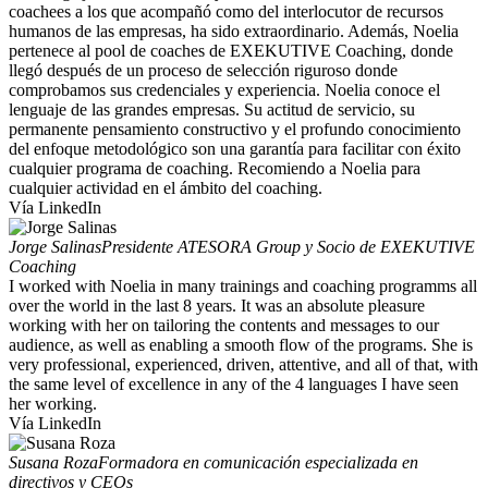
coachees a los que acompañó como del interlocutor de recursos
humanos de las empresas, ha sido extraordinario. Además, Noelia
pertenece al pool de coaches de EXEKUTIVE Coaching, donde
llegó después de un proceso de selección riguroso donde
comprobamos sus credenciales y experiencia. Noelia conoce el
lenguaje de las grandes empresas. Su actitud de servicio, su
permanente pensamiento constructivo y el profundo conocimiento
del enfoque metodológico son una garantía para facilitar con éxito
cualquier programa de coaching. Recomiendo a Noelia para
cualquier actividad en el ámbito del coaching.
Vía LinkedIn
Jorge Salinas
Presidente ATESORA Group y Socio de EXEKUTIVE
Coaching
I worked with Noelia in many trainings and coaching programms all
over the world in the last 8 years. It was an absolute pleasure
working with her on tailoring the contents and messages to our
audience, as well as enabling a smooth flow of the programs. She is
very professional, experienced, driven, attentive, and all of that, with
the same level of excellence in any of the 4 languages I have seen
her working.
Vía LinkedIn
Susana Roza
Formadora en comunicación especializada en
directivos y CEOs