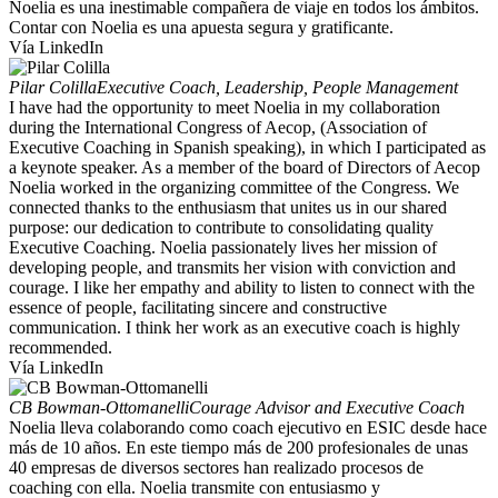
Noelia es una inestimable compañera de viaje en todos los ámbitos.
Contar con Noelia es una apuesta segura y gratificante.
Vía LinkedIn
Pilar Colilla
Executive Coach, Leadership, People Management
I have had the opportunity to meet Noelia in my collaboration
during the International Congress of Aecop, (Association of
Executive Coaching in Spanish speaking), in which I participated as
a keynote speaker. As a member of the board of Directors of Aecop
Noelia worked in the organizing committee of the Congress. We
connected thanks to the enthusiasm that unites us in our shared
purpose: our dedication to contribute to consolidating quality
Executive Coaching. Noelia passionately lives her mission of
developing people, and transmits her vision with conviction and
courage. I like her empathy and ability to listen to connect with the
essence of people, facilitating sincere and constructive
communication. I think her work as an executive coach is highly
recommended.
Vía LinkedIn
CB Bowman-Ottomanelli
Courage Advisor and Executive Coach
Noelia lleva colaborando como coach ejecutivo en ESIC desde hace
más de 10 años. En este tiempo más de 200 profesionales de unas
40 empresas de diversos sectores han realizado procesos de
coaching con ella. Noelia transmite con entusiasmo y