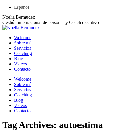
Skip
Español
to
Linkedin
YouTube
Rss
X
Noelia Bermudez
content
page
page
page
page
Gestión internacional de personas y Coach ejecutivo
opens
opens
opens
opens
in
in
in
in
Welcome
new
new
new
new
Sobre mí
window
window
window
window
Servicios
Coaching
Blog
Videos
Contacto
Welcome
Sobre mí
Servicios
Coaching
Blog
Videos
Contacto
Tag Archives:
autoestima