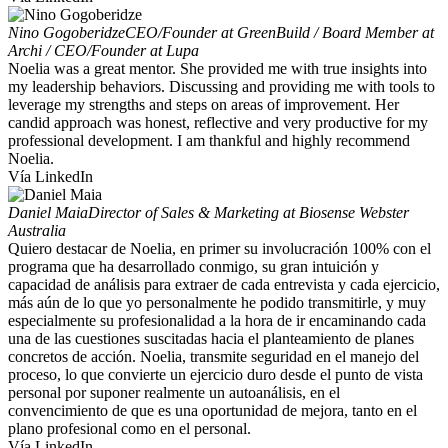
Nino Gogoberidze
CEO/Founder at GreenBuild / Board Member at
Archi / CEO/Founder at Lupa
Noelia was a great mentor. She provided me with true insights into
my leadership behaviors. Discussing and providing me with tools to
leverage my strengths and steps on areas of improvement. Her
candid approach was honest, reflective and very productive for my
professional development. I am thankful and highly recommend
Noelia.
Vía LinkedIn
Daniel Maia
Director of Sales & Marketing at Biosense Webster
Australia
Quiero destacar de Noelia, en primer su involucración 100% con el
programa que ha desarrollado conmigo, su gran intuición y
capacidad de análisis para extraer de cada entrevista y cada ejercicio,
más aún de lo que yo personalmente he podido transmitirle, y muy
especialmente su profesionalidad a la hora de ir encaminando cada
una de las cuestiones suscitadas hacia el planteamiento de planes
concretos de acción. Noelia, transmite seguridad en el manejo del
proceso, lo que convierte un ejercicio duro desde el punto de vista
personal por suponer realmente un autoanálisis, en el
convencimiento de que es una oportunidad de mejora, tanto en el
plano profesional como en el personal.
Vía LinkedIn