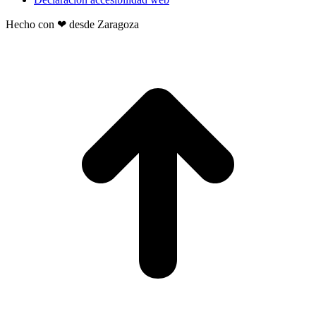
Hecho con ❤ desde Zaragoza
t
T