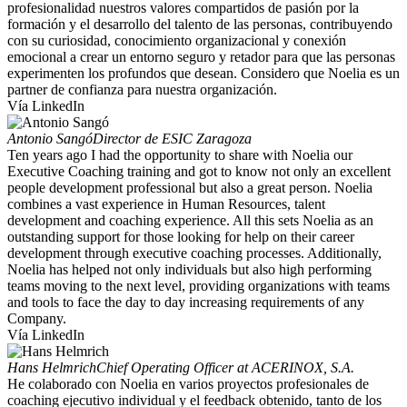
profesionalidad nuestros valores compartidos de pasión por la
formación y el desarrollo del talento de las personas, contribuyendo
con su curiosidad, conocimiento organizacional y conexión
emocional a crear un entorno seguro y retador para que las personas
experimenten los profundos que desean. Considero que Noelia es un
partner de confianza para nuestra organización.
Vía LinkedIn
Antonio Sangó
Director de ESIC Zaragoza
Ten years ago I had the opportunity to share with Noelia our
Executive Coaching training and got to know not only an excellent
people development professional but also a great person. Noelia
combines a vast experience in Human Resources, talent
development and coaching experience. All this sets Noelia as an
outstanding support for those looking for help on their career
development through executive coaching processes. Additionally,
Noelia has helped not only individuals but also high performing
teams moving to the next level, providing organizations with teams
and tools to face the day to day increasing requirements of any
Company.
Vía LinkedIn
Hans Helmrich
Chief Operating Officer at ACERINOX, S.A.
He colaborado con Noelia en varios proyectos profesionales de
coaching ejecutivo individual y el feedback obtenido, tanto de los