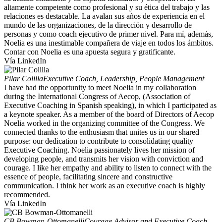
altamente competente como profesional y su ética del trabajo y las
relaciones es destacable. La avalan sus años de experiencia en el
mundo de las organizaciones, de la dirección y desarrollo de
personas y como coach ejecutivo de primer nivel. Para mí, además,
Noelia es una inestimable compañera de viaje en todos los ámbitos.
Contar con Noelia es una apuesta segura y gratificante.
Vía LinkedIn
Pilar Colilla
Executive Coach, Leadership, People Management
I have had the opportunity to meet Noelia in my collaboration
during the International Congress of Aecop, (Association of
Executive Coaching in Spanish speaking), in which I participated as
a keynote speaker. As a member of the board of Directors of Aecop
Noelia worked in the organizing committee of the Congress. We
connected thanks to the enthusiasm that unites us in our shared
purpose: our dedication to contribute to consolidating quality
Executive Coaching. Noelia passionately lives her mission of
developing people, and transmits her vision with conviction and
courage. I like her empathy and ability to listen to connect with the
essence of people, facilitating sincere and constructive
communication. I think her work as an executive coach is highly
recommended.
Vía LinkedIn
CB Bowman-Ottomanelli
Courage Advisor and Executive Coach