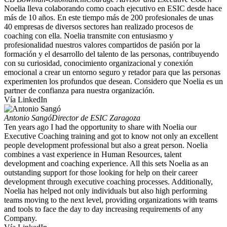
Noelia lleva colaborando como coach ejecutivo en ESIC desde hace
más de 10 años. En este tiempo más de 200 profesionales de unas
40 empresas de diversos sectores han realizado procesos de
coaching con ella. Noelia transmite con entusiasmo y
profesionalidad nuestros valores compartidos de pasión por la
formación y el desarrollo del talento de las personas, contribuyendo
con su curiosidad, conocimiento organizacional y conexión
emocional a crear un entorno seguro y retador para que las personas
experimenten los profundos que desean. Considero que Noelia es un
partner de confianza para nuestra organización.
Vía LinkedIn
Antonio Sangó
Director de ESIC Zaragoza
Ten years ago I had the opportunity to share with Noelia our
Executive Coaching training and got to know not only an excellent
people development professional but also a great person. Noelia
combines a vast experience in Human Resources, talent
development and coaching experience. All this sets Noelia as an
outstanding support for those looking for help on their career
development through executive coaching processes. Additionally,
Noelia has helped not only individuals but also high performing
teams moving to the next level, providing organizations with teams
and tools to face the day to day increasing requirements of any
Company.