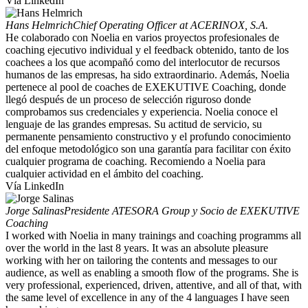
Vía LinkedIn
Hans Helmrich
Chief Operating Officer at ACERINOX, S.A.
He colaborado con Noelia en varios proyectos profesionales de
coaching ejecutivo individual y el feedback obtenido, tanto de los
coachees a los que acompañó como del interlocutor de recursos
humanos de las empresas, ha sido extraordinario. Además, Noelia
pertenece al pool de coaches de EXEKUTIVE Coaching, donde
llegó después de un proceso de selección riguroso donde
comprobamos sus credenciales y experiencia. Noelia conoce el
lenguaje de las grandes empresas. Su actitud de servicio, su
permanente pensamiento constructivo y el profundo conocimiento
del enfoque metodológico son una garantía para facilitar con éxito
cualquier programa de coaching. Recomiendo a Noelia para
cualquier actividad en el ámbito del coaching.
Vía LinkedIn
Jorge Salinas
Presidente ATESORA Group y Socio de EXEKUTIVE
Coaching
I worked with Noelia in many trainings and coaching programms all
over the world in the last 8 years. It was an absolute pleasure
working with her on tailoring the contents and messages to our
audience, as well as enabling a smooth flow of the programs. She is
very professional, experienced, driven, attentive, and all of that, with
the same level of excellence in any of the 4 languages I have seen