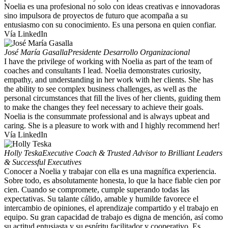
Noelia es una profesional no solo con ideas creativas e innovadoras
sino impulsora de proyectos de futuro que acompaña a su
entusiasmo con su conocimiento. Es una persona en quien confiar.
Vía LinkedIn
José María Gasalla
Presidente Desarrollo Organizacional
I have the privilege of working with Noelia as part of the team of
coaches and consultants I lead. Noelia demonstrates curiosity,
empathy, and understanding in her work with her clients. She has
the ability to see complex business challenges, as well as the
personal circumstances that fill the lives of her clients, guiding them
to make the changes they feel necessary to achieve their goals.
Noelia is the consummate professional and is always upbeat and
caring. She is a pleasure to work with and I highly recommend her!
Vía LinkedIn
Holly Teska
Executive Coach & Trusted Advisor to Brilliant Leaders
& Successful Executives
Conocer a Noelia y trabajar con ella es una magnífica experiencia.
Sobre todo, es absolutamente honesta, lo que la hace fiable cien por
cien. Cuando se compromete, cumple superando todas las
expectativas. Su talante cálido, amable y humilde favorece el
intercambio de opiniones, el aprendizaje compartido y el trabajo en
equipo. Su gran capacidad de trabajo es digna de mención, así como
su actitud entusiasta y su espíritu facilitador y cooperativo. Es