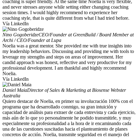
coaching is super friendly. At the same time Noelia is very flexible,
and never stresses anyone while setting either changing coaching
session times. I would highly recommend to experience her
coaching style, that is quite different from what I had tried before.
Vía LinkedIn
Nino Gogoberidze
CEO/Founder at GreenBuild / Board Member at
Archi / CEO/Founder at Lupa
Noelia was a great mentor. She provided me with true insights into
my leadership behaviors. Discussing and providing me with tools to
leverage my strengths and steps on areas of improvement. Her
candid approach was honest, reflective and very productive for my
professional development. I am thankful and highly recommend
Noelia.
Vía LinkedIn
Daniel Maia
Director of Sales & Marketing at Biosense Webster
Australia
Quiero destacar de Noelia, en primer su involucración 100% con el
programa que ha desarrollado conmigo, su gran intuición y
capacidad de análisis para extraer de cada entrevista y cada ejercicio,
más aún de lo que yo personalmente he podido transmitirle, y muy
especialmente su profesionalidad a la hora de ir encaminando cada
una de las cuestiones suscitadas hacia el planteamiento de planes
concretos de acción. Noelia, transmite seguridad en el manejo del