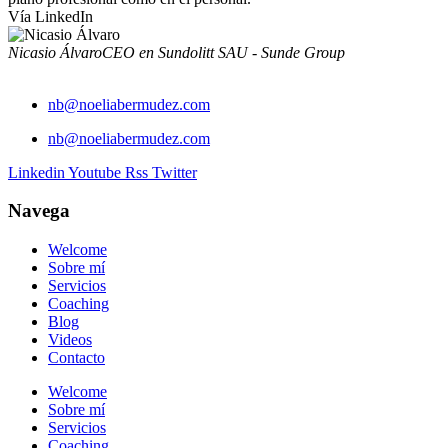
Vía LinkedIn
Nicasio Álvaro
CEO en Sundolitt SAU - Sunde Group
nb@noeliabermudez.com
nb@noeliabermudez.com
Linkedin
Youtube
Rss
Twitter
Navega
Welcome
Sobre mí
Servicios
Coaching
Blog
Videos
Contacto
Welcome
Sobre mí
Servicios
Coaching