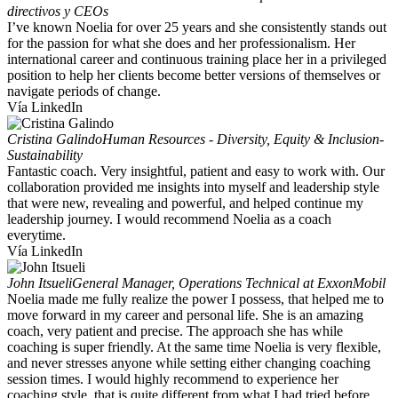
directivos y CEOs
I’ve known Noelia for over 25 years and she consistently stands out
for the passion for what she does and her professionalism. Her
international career and continuous training place her in a privileged
position to help her clients become better versions of themselves or
navigate periods of change.
Vía LinkedIn
Cristina Galindo
Human Resources - Diversity, Equity & Inclusion-
Sustainability
Fantastic coach. Very insightful, patient and easy to work with. Our
collaboration provided me insights into myself and leadership style
that were new, revealing and powerful, and helped continue my
leadership journey. I would recommend Noelia as a coach
everytime.
Vía LinkedIn
John Itsueli
General Manager, Operations Technical at ExxonMobil
Noelia made me fully realize the power I possess, that helped me to
move forward in my career and personal life. She is an amazing
coach, very patient and precise. The approach she has while
coaching is super friendly. At the same time Noelia is very flexible,
and never stresses anyone while setting either changing coaching
session times. I would highly recommend to experience her
coaching style, that is quite different from what I had tried before.