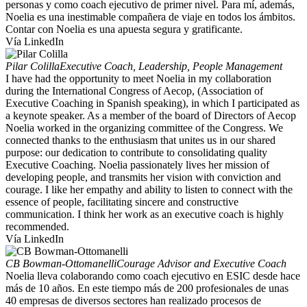
personas y como coach ejecutivo de primer nivel. Para mí, además,
Noelia es una inestimable compañera de viaje en todos los ámbitos.
Contar con Noelia es una apuesta segura y gratificante.
Vía LinkedIn
Pilar Colilla
Executive Coach, Leadership, People Management
I have had the opportunity to meet Noelia in my collaboration
during the International Congress of Aecop, (Association of
Executive Coaching in Spanish speaking), in which I participated as
a keynote speaker. As a member of the board of Directors of Aecop
Noelia worked in the organizing committee of the Congress. We
connected thanks to the enthusiasm that unites us in our shared
purpose: our dedication to contribute to consolidating quality
Executive Coaching. Noelia passionately lives her mission of
developing people, and transmits her vision with conviction and
courage. I like her empathy and ability to listen to connect with the
essence of people, facilitating sincere and constructive
communication. I think her work as an executive coach is highly
recommended.
Vía LinkedIn
CB Bowman-Ottomanelli
Courage Advisor and Executive Coach
Noelia lleva colaborando como coach ejecutivo en ESIC desde hace
más de 10 años. En este tiempo más de 200 profesionales de unas
40 empresas de diversos sectores han realizado procesos de