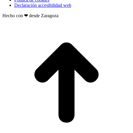
Declaración accesibilidad web
Hecho con ❤ desde Zaragoza
t
T