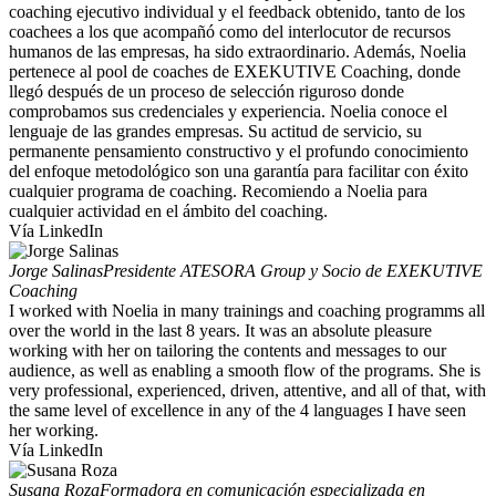
coaching ejecutivo individual y el feedback obtenido, tanto de los
coachees a los que acompañó como del interlocutor de recursos
humanos de las empresas, ha sido extraordinario. Además, Noelia
pertenece al pool de coaches de EXEKUTIVE Coaching, donde
llegó después de un proceso de selección riguroso donde
comprobamos sus credenciales y experiencia. Noelia conoce el
lenguaje de las grandes empresas. Su actitud de servicio, su
permanente pensamiento constructivo y el profundo conocimiento
del enfoque metodológico son una garantía para facilitar con éxito
cualquier programa de coaching. Recomiendo a Noelia para
cualquier actividad en el ámbito del coaching.
Vía LinkedIn
Jorge Salinas
Presidente ATESORA Group y Socio de EXEKUTIVE
Coaching
I worked with Noelia in many trainings and coaching programms all
over the world in the last 8 years. It was an absolute pleasure
working with her on tailoring the contents and messages to our
audience, as well as enabling a smooth flow of the programs. She is
very professional, experienced, driven, attentive, and all of that, with
the same level of excellence in any of the 4 languages I have seen
her working.
Vía LinkedIn
Susana Roza
Formadora en comunicación especializada en