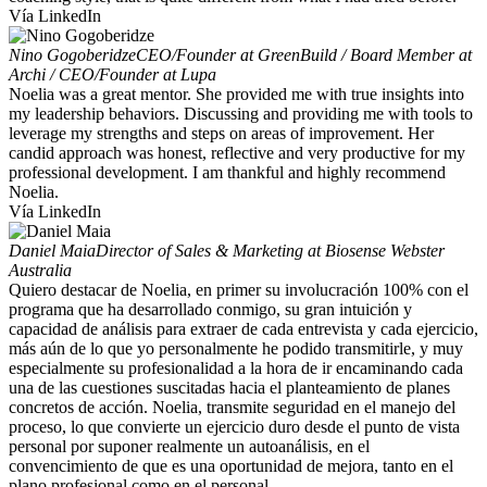
Vía LinkedIn
Nino Gogoberidze
CEO/Founder at GreenBuild / Board Member at
Archi / CEO/Founder at Lupa
Noelia was a great mentor. She provided me with true insights into
my leadership behaviors. Discussing and providing me with tools to
leverage my strengths and steps on areas of improvement. Her
candid approach was honest, reflective and very productive for my
professional development. I am thankful and highly recommend
Noelia.
Vía LinkedIn
Daniel Maia
Director of Sales & Marketing at Biosense Webster
Australia
Quiero destacar de Noelia, en primer su involucración 100% con el
programa que ha desarrollado conmigo, su gran intuición y
capacidad de análisis para extraer de cada entrevista y cada ejercicio,
más aún de lo que yo personalmente he podido transmitirle, y muy
especialmente su profesionalidad a la hora de ir encaminando cada
una de las cuestiones suscitadas hacia el planteamiento de planes
concretos de acción. Noelia, transmite seguridad en el manejo del
proceso, lo que convierte un ejercicio duro desde el punto de vista
personal por suponer realmente un autoanálisis, en el
convencimiento de que es una oportunidad de mejora, tanto en el
plano profesional como en el personal.