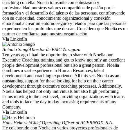
coaching con ella. Noelia transmite con entusiasmo y
profesionalidad nuestros valores compartidos de pasión por la
formación y el desarrollo del talento de las personas, contribuyendo
con su curiosidad, conocimiento organizacional y conexión
emocional a crear un entorno seguro y retador para que las personas
experimenten los profundos que desean. Considero que Noelia es un
partner de confianza para nuestra organización.
Vía LinkedIn
Antonio Sangó
Director de ESIC Zaragoza
Ten years ago I had the opportunity to share with Noelia our
Executive Coaching training and got to know not only an excellent
people development professional but also a great person. Noelia
combines a vast experience in Human Resources, talent
development and coaching experience. All this sets Noelia as an
outstanding support for those looking for help on their career
development through executive coaching processes. Additionally,
Noelia has helped not only individuals but also high performing
teams moving to the next level, providing organizations with teams
and tools to face the day to day increasing requirements of any
Company.
Vía LinkedIn
Hans Helmrich
Chief Operating Officer at ACERINOX, S.A.
He colaborado con Noelia en varios proyectos profesionales de