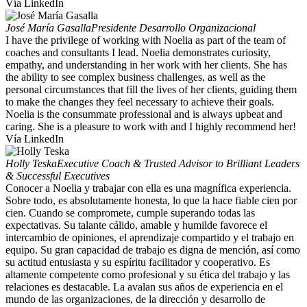
Vía LinkedIn
José María Gasalla
Presidente Desarrollo Organizacional
I have the privilege of working with Noelia as part of the team of
coaches and consultants I lead. Noelia demonstrates curiosity,
empathy, and understanding in her work with her clients. She has
the ability to see complex business challenges, as well as the
personal circumstances that fill the lives of her clients, guiding them
to make the changes they feel necessary to achieve their goals.
Noelia is the consummate professional and is always upbeat and
caring. She is a pleasure to work with and I highly recommend her!
Vía LinkedIn
Holly Teska
Executive Coach & Trusted Advisor to Brilliant Leaders
& Successful Executives
Conocer a Noelia y trabajar con ella es una magnífica experiencia.
Sobre todo, es absolutamente honesta, lo que la hace fiable cien por
cien. Cuando se compromete, cumple superando todas las
expectativas. Su talante cálido, amable y humilde favorece el
intercambio de opiniones, el aprendizaje compartido y el trabajo en
equipo. Su gran capacidad de trabajo es digna de mención, así como
su actitud entusiasta y su espíritu facilitador y cooperativo. Es
altamente competente como profesional y su ética del trabajo y las
relaciones es destacable. La avalan sus años de experiencia en el
mundo de las organizaciones, de la dirección y desarrollo de