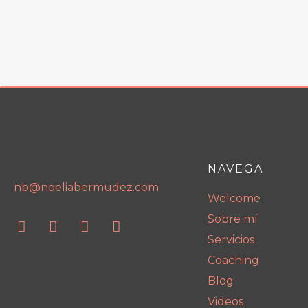
NAVEGA
nb@noeliabermudez.com
Welcome
Sobre mí
Servicios
Coaching
Blog
Videos