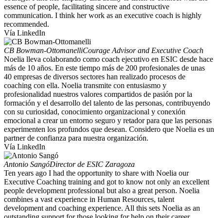
essence of people, facilitating sincere and constructive
communication. I think her work as an executive coach is highly
recommended.
Vía LinkedIn
CB Bowman-Ottomanelli
Courage Advisor and Executive Coach
Noelia lleva colaborando como coach ejecutivo en ESIC desde hace
más de 10 años. En este tiempo más de 200 profesionales de unas
40 empresas de diversos sectores han realizado procesos de
coaching con ella. Noelia transmite con entusiasmo y
profesionalidad nuestros valores compartidos de pasión por la
formación y el desarrollo del talento de las personas, contribuyendo
con su curiosidad, conocimiento organizacional y conexión
emocional a crear un entorno seguro y retador para que las personas
experimenten los profundos que desean. Considero que Noelia es un
partner de confianza para nuestra organización.
Vía LinkedIn
Antonio Sangó
Director de ESIC Zaragoza
Ten years ago I had the opportunity to share with Noelia our
Executive Coaching training and got to know not only an excellent
people development professional but also a great person. Noelia
combines a vast experience in Human Resources, talent
development and coaching experience. All this sets Noelia as an
outstanding support for those looking for help on their career