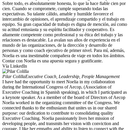
Sobre todo, es absolutamente honesta, lo que la hace fiable cien por
cien. Cuando se compromete, cumple superando todas las
expectativas. Su talante cálido, amable y humilde favorece el
intercambio de opiniones, el aprendizaje compartido y el trabajo en
equipo. Su gran capacidad de trabajo es digna de mención, así como
su actitud entusiasta y su espíritu facilitador y cooperativo. Es
altamente competente como profesional y su ética del trabajo y las
relaciones es destacable. La avalan sus años de experiencia en el
mundo de las organizaciones, de la dirección y desarrollo de
personas y como coach ejecutivo de primer nivel. Para mí, además,
Noelia es una inestimable compañera de viaje en todos los ámbitos.
Contar con Noelia es una apuesta segura y gratificante.
Vía LinkedIn
Pilar Colilla
Executive Coach, Leadership, People Management
I have had the opportunity to meet Noelia in my collaboration
during the International Congress of Aecop, (Association of
Executive Coaching in Spanish speaking), in which I participated as
a keynote speaker. As a member of the board of Directors of Aecop
Noelia worked in the organizing committee of the Congress. We
connected thanks to the enthusiasm that unites us in our shared
purpose: our dedication to contribute to consolidating quality
Executive Coaching. Noelia passionately lives her mission of
developing people, and transmits her vision with conviction and
courage. I like her empathy and ability to listen to connect with the