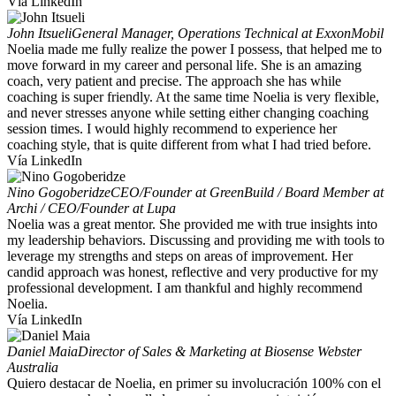
Vía LinkedIn
John Itsueli
General Manager, Operations Technical at ExxonMobil
Noelia made me fully realize the power I possess, that helped me to
move forward in my career and personal life. She is an amazing
coach, very patient and precise. The approach she has while
coaching is super friendly. At the same time Noelia is very flexible,
and never stresses anyone while setting either changing coaching
session times. I would highly recommend to experience her
coaching style, that is quite different from what I had tried before.
Vía LinkedIn
Nino Gogoberidze
CEO/Founder at GreenBuild / Board Member at
Archi / CEO/Founder at Lupa
Noelia was a great mentor. She provided me with true insights into
my leadership behaviors. Discussing and providing me with tools to
leverage my strengths and steps on areas of improvement. Her
candid approach was honest, reflective and very productive for my
professional development. I am thankful and highly recommend
Noelia.
Vía LinkedIn
Daniel Maia
Director of Sales & Marketing at Biosense Webster
Australia
Quiero destacar de Noelia, en primer su involucración 100% con el