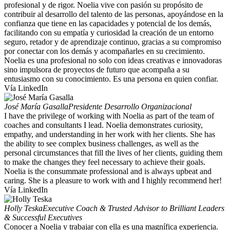
profesional y de rigor. Noelia vive con pasión su propósito de
contribuir al desarrollo del talento de las personas, apoyándose en la
confianza que tiene en las capacidades y potencial de los demás,
facilitando con su empatía y curiosidad la creación de un entorno
seguro, retador y de aprendizaje continuo, gracias a su compromiso
por conectar con los demás y acompañarles en su crecimiento.
Noelia es una profesional no solo con ideas creativas e innovadoras
sino impulsora de proyectos de futuro que acompaña a su
entusiasmo con su conocimiento. Es una persona en quien confiar.
Vía LinkedIn
José María Gasalla
Presidente Desarrollo Organizacional
I have the privilege of working with Noelia as part of the team of
coaches and consultants I lead. Noelia demonstrates curiosity,
empathy, and understanding in her work with her clients. She has
the ability to see complex business challenges, as well as the
personal circumstances that fill the lives of her clients, guiding them
to make the changes they feel necessary to achieve their goals.
Noelia is the consummate professional and is always upbeat and
caring. She is a pleasure to work with and I highly recommend her!
Vía LinkedIn
Holly Teska
Executive Coach & Trusted Advisor to Brilliant Leaders
& Successful Executives
Conocer a Noelia y trabajar con ella es una magnífica experiencia.