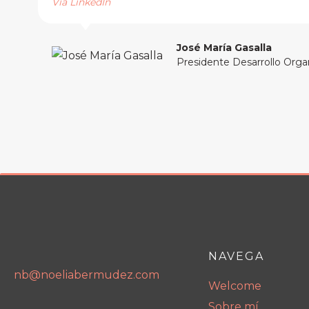
Vía LinkedIn
José María Gasalla
Presidente Desarrollo Orga
NAVEGA
nb@noeliabermudez.com
Welcome
Sobre mí