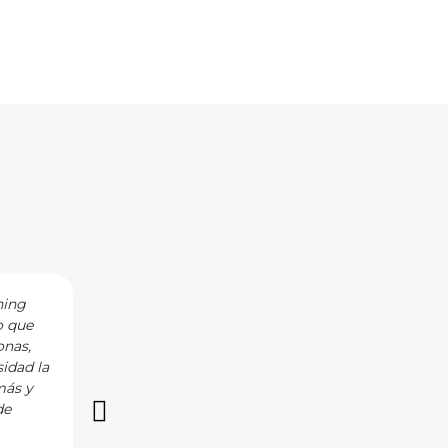
hing
I have the privilege of working with Noelia a
o que
curiosity, empathy, and understanding in her 
onas,
as well as the personal circumstances that fi
idad la
to achieve their goals. Noelia is the consumm
más y
with and I highly recommend her!
de
Vía LinkedIn