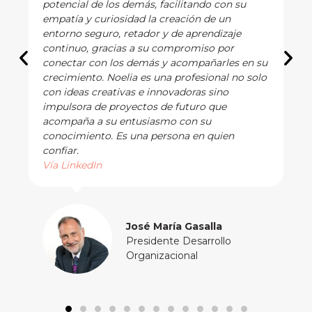
itando con su
upbeat and caring. She is a pleas
ción de un
with and I highly recommend her
 aprendizaje
Vía LinkedIn
romiso por
compañarles en su
rofesional no solo
Holly Teska
doras sino
Executive Coach
uturo que
Advisor to Brilli
con su
Successful Exec
a en quien
 Gasalla
Desarrollo
nal