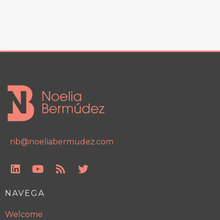
nb@noeliabermudez.com
NAVEGA
Welcome