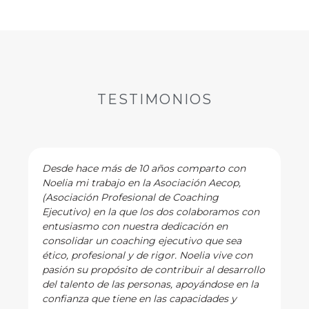
TESTIMONIOS
comparto con
I have the privilege of working wi
iación Aecop,
part of the team of coaches and c
Coaching
lead. Noelia demonstrates curiosi
 colaboramos con
and understanding in her work wi
cación en
clients. She has the ability to se
utivo que sea
business challenges, as well as th
 Noelia vive con
circumstances that fill the lives of
buir al desarrollo
guiding them to make the change
 apoyándose en la
necessary to achieve their goals. 
apacidades y
consummate professional and is 