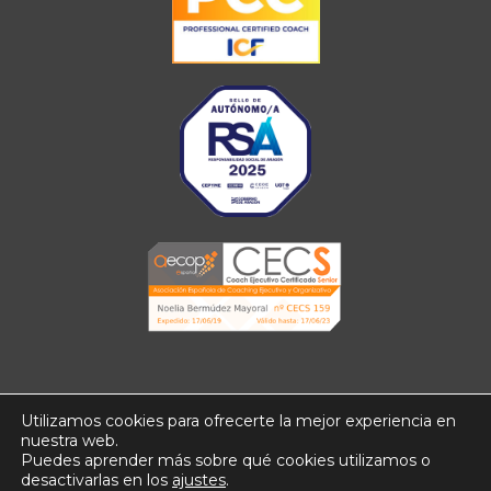
Utilizamos cookies para ofrecerte la mejor experiencia en
nuestra web.
Puedes aprender más sobre qué cookies utilizamos o
Aviso Legal
Política de privacidad
Política de cookies
desactivarlas en los
ajustes
.
Declaración accesibilidad web