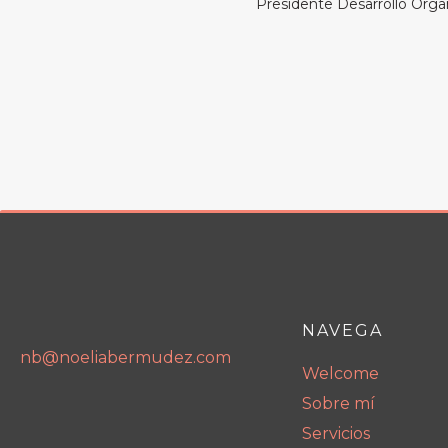
Presidente Desarrollo Orga
NAVEGA
nb@noeliabermudez.com
Welcome
Sobre mí
Servicios