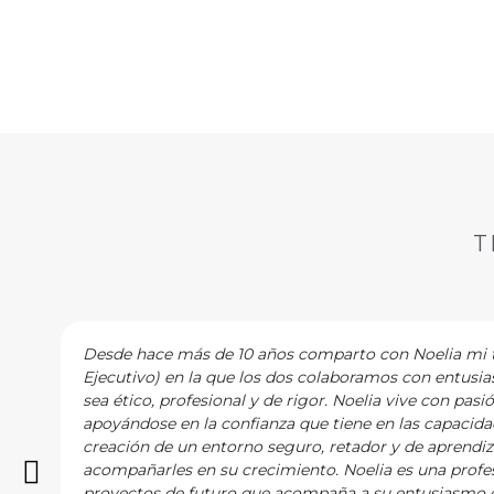
la búsqueda de empleo En los po
objetivo de encontrar un trabajo
T
Desde hace más de 10 años comparto con Noelia mi tr
Ejecutivo) en la que los dos colaboramos con entusi
sea ético, profesional y de rigor. Noelia vive con pasi
apoyándose en la confianza que tiene en las capacidad
creación de un entorno seguro, retador y de aprendi
acompañarles en su crecimiento. Noelia es una profes
proyectos de futuro que acompaña a su entusiasmo c