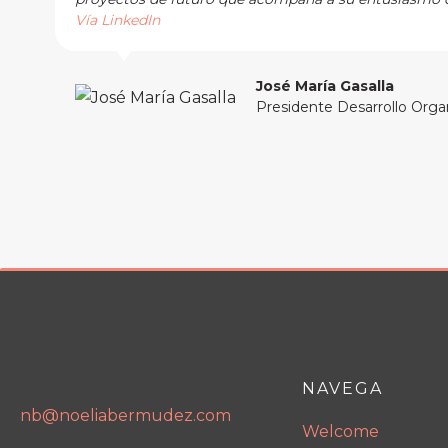
Vía LinkedIn
José María Gasalla
Presidente Desarrollo Orga
NAVEGA
nb@noeliabermudez.com
Welcome