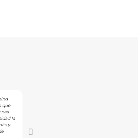
 cuenta para conseguir el
hing
I have the privilege of working with Noelia a
o que
curiosity, empathy, and understanding in her 
onas,
as well as the personal circumstances that fi
idad la
to achieve their goals. Noelia is the consumm
más y
with and I highly recommend her!
de
Vía LinkedIn