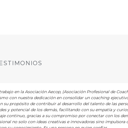
sts anteriores venimos tratando los aspectos a tener en
 y cuáles son las fases del proceso de búsqueda de…
ESTIMONIOS
abajo en la Asociación Aecop, (Asociación Profesional de Coac
asmo con nuestra dedicación en consolidar un coaching ejecutiv
ón su propósito de contribuir al desarrollo del talento de las pers
es y potencial de los demás, facilitando con su empatía y curios
zaje continuo, gracias a su compromiso por conectar con los de
ional no solo con ideas creativas e innovadoras sino impulsora 
on su conocimiento. Es una persona en quien confiar.