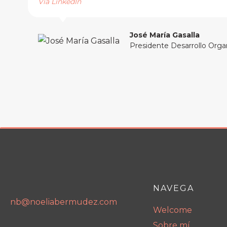
Vía LinkedIn
José María Gasalla
Presidente Desarrollo Orga
NAVEGA
nb@noeliabermudez.com
Welcome
Sobre mí