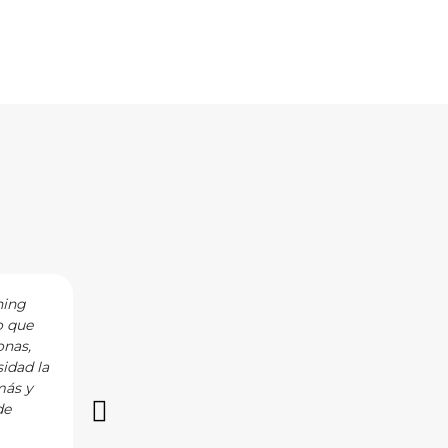
hing
I have the privilege of working with Noelia a
o que
curiosity, empathy, and understanding in her 
onas,
as well as the personal circumstances that fi
idad la
to achieve their goals. Noelia is the consumm
más y
with and I highly recommend her!
de
Vía LinkedIn