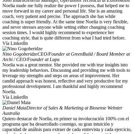
John Itsueli
General Manager, Operations Technical at ExxonMobil
Noelia made me fully realize the power I possess, that helped me to
move forward in my career and personal life. She is an amazing
coach, very patient and precise. The approach she has while
coaching is super friendly. At the same time Noelia is very flexible,
and never stresses anyone while setting either changing coaching
session times. I would highly recommend to experience her
coaching style, that is quite different from what I had tried before.
Vía LinkedIn
Nino Gogoberidze
CEO/Founder at GreenBuild / Board Member at
Archi / CEO/Founder at Lupa
Noelia was a great mentor. She provided me with true insights into
my leadership behaviors. Discussing and providing me with tools to
leverage my strengths and steps on areas of improvement. Her
candid approach was honest, reflective and very productive for my
professional development. I am thankful and highly recommend
Noelia.
Vía LinkedIn
Daniel Maia
Director of Sales & Marketing at Biosense Webster
Australia
Quiero destacar de Noelia, en primer su involucración 100% con el
programa que ha desarrollado conmigo, su gran intuición y
capacidad de análisis para extraer de cada entrevista y cada ejercicio,