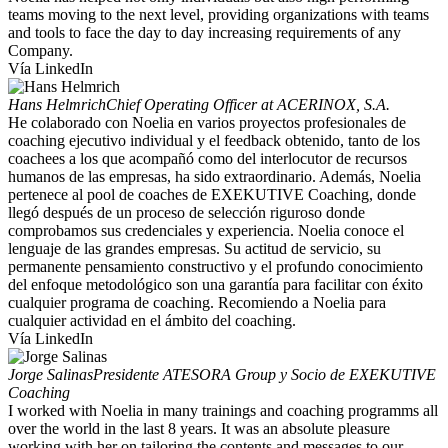
teams moving to the next level, providing organizations with teams
and tools to face the day to day increasing requirements of any
Company.
Vía LinkedIn
Hans Helmrich
Chief Operating Officer at ACERINOX, S.A.
He colaborado con Noelia en varios proyectos profesionales de
coaching ejecutivo individual y el feedback obtenido, tanto de los
coachees a los que acompañó como del interlocutor de recursos
humanos de las empresas, ha sido extraordinario. Además, Noelia
pertenece al pool de coaches de EXEKUTIVE Coaching, donde
llegó después de un proceso de selección riguroso donde
comprobamos sus credenciales y experiencia. Noelia conoce el
lenguaje de las grandes empresas. Su actitud de servicio, su
permanente pensamiento constructivo y el profundo conocimiento
del enfoque metodológico son una garantía para facilitar con éxito
cualquier programa de coaching. Recomiendo a Noelia para
cualquier actividad en el ámbito del coaching.
Vía LinkedIn
Jorge Salinas
Presidente ATESORA Group y Socio de EXEKUTIVE
Coaching
I worked with Noelia in many trainings and coaching programms all
over the world in the last 8 years. It was an absolute pleasure
working with her on tailoring the contents and messages to our