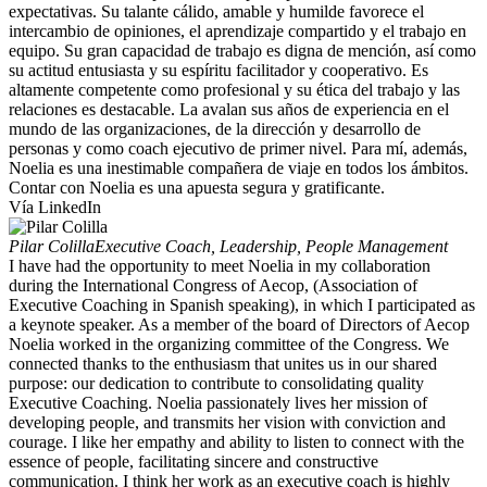
expectativas. Su talante cálido, amable y humilde favorece el
intercambio de opiniones, el aprendizaje compartido y el trabajo en
equipo. Su gran capacidad de trabajo es digna de mención, así como
su actitud entusiasta y su espíritu facilitador y cooperativo. Es
altamente competente como profesional y su ética del trabajo y las
relaciones es destacable. La avalan sus años de experiencia en el
mundo de las organizaciones, de la dirección y desarrollo de
personas y como coach ejecutivo de primer nivel. Para mí, además,
Noelia es una inestimable compañera de viaje en todos los ámbitos.
Contar con Noelia es una apuesta segura y gratificante.
Vía LinkedIn
Pilar Colilla
Executive Coach, Leadership, People Management
I have had the opportunity to meet Noelia in my collaboration
during the International Congress of Aecop, (Association of
Executive Coaching in Spanish speaking), in which I participated as
a keynote speaker. As a member of the board of Directors of Aecop
Noelia worked in the organizing committee of the Congress. We
connected thanks to the enthusiasm that unites us in our shared
purpose: our dedication to contribute to consolidating quality
Executive Coaching. Noelia passionately lives her mission of
developing people, and transmits her vision with conviction and
courage. I like her empathy and ability to listen to connect with the
essence of people, facilitating sincere and constructive
communication. I think her work as an executive coach is highly