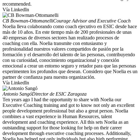
recommended.
Vía LinkedIn
CB Bowman-Ottomanelli
Courage Advisor and Executive Coach
Noelia lleva colaborando como coach ejecutivo en ESIC desde hace
más de 10 años. En este tiempo más de 200 profesionales de unas
40 empresas de diversos sectores han realizado procesos de
coaching con ella. Noelia transmite con entusiasmo y
profesionalidad nuestros valores compartidos de pasión por la
formación y el desarrollo del talento de las personas, contribuyendo
con su curiosidad, conocimiento organizacional y conexión
emocional a crear un entorno seguro y retador para que las personas
experimenten los profundos que desean. Considero que Noelia es un
partner de confianza para nuestra organización.
Vía LinkedIn
Antonio Sangó
Director de ESIC Zaragoza
Ten years ago I had the opportunity to share with Noelia our
Executive Coaching training and got to know not only an excellent
people development professional but also a great person. Noelia
combines a vast experience in Human Resources, talent
development and coaching experience. All this sets Noelia as an
outstanding support for those looking for help on their career
development through executive coaching processes. Additionally,
Noelia has helped not only individuals but also high performing