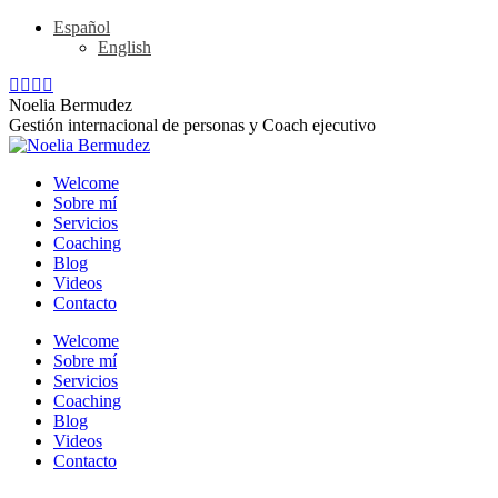
Skip
Español
to
English
content
Linkedin
YouTube
Rss
X
page
page
page
page
Noelia Bermudez
opens
opens
opens
opens
Gestión internacional de personas y Coach ejecutivo
in
in
in
in
new
new
new
new
Welcome
window
window
window
window
Sobre mí
Servicios
Coaching
Blog
Videos
Contacto
Welcome
Sobre mí
Servicios
Coaching
Blog
Videos
Contacto