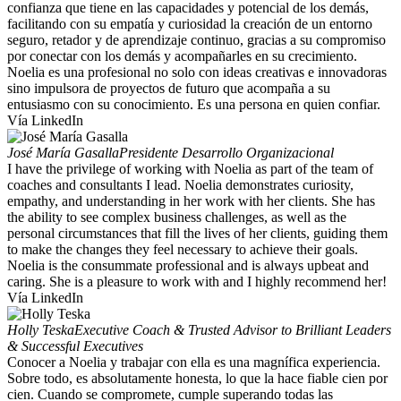
confianza que tiene en las capacidades y potencial de los demás,
facilitando con su empatía y curiosidad la creación de un entorno
seguro, retador y de aprendizaje continuo, gracias a su compromiso
por conectar con los demás y acompañarles en su crecimiento.
Noelia es una profesional no solo con ideas creativas e innovadoras
sino impulsora de proyectos de futuro que acompaña a su
entusiasmo con su conocimiento. Es una persona en quien confiar.
Vía LinkedIn
José María Gasalla
Presidente Desarrollo Organizacional
I have the privilege of working with Noelia as part of the team of
coaches and consultants I lead. Noelia demonstrates curiosity,
empathy, and understanding in her work with her clients. She has
the ability to see complex business challenges, as well as the
personal circumstances that fill the lives of her clients, guiding them
to make the changes they feel necessary to achieve their goals.
Noelia is the consummate professional and is always upbeat and
caring. She is a pleasure to work with and I highly recommend her!
Vía LinkedIn
Holly Teska
Executive Coach & Trusted Advisor to Brilliant Leaders
& Successful Executives
Conocer a Noelia y trabajar con ella es una magnífica experiencia.
Sobre todo, es absolutamente honesta, lo que la hace fiable cien por
cien. Cuando se compromete, cumple superando todas las