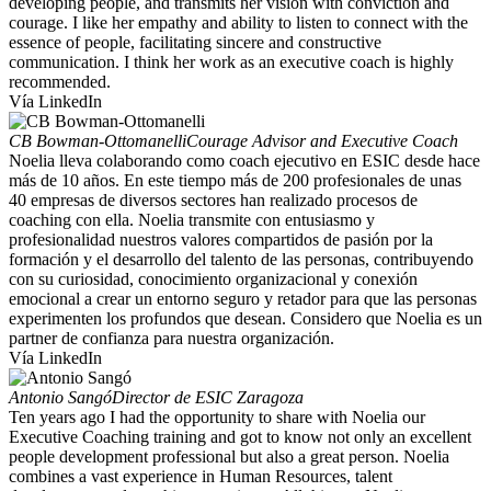
developing people, and transmits her vision with conviction and
courage. I like her empathy and ability to listen to connect with the
essence of people, facilitating sincere and constructive
communication. I think her work as an executive coach is highly
recommended.
Vía LinkedIn
CB Bowman-Ottomanelli
Courage Advisor and Executive Coach
Noelia lleva colaborando como coach ejecutivo en ESIC desde hace
más de 10 años. En este tiempo más de 200 profesionales de unas
40 empresas de diversos sectores han realizado procesos de
coaching con ella. Noelia transmite con entusiasmo y
profesionalidad nuestros valores compartidos de pasión por la
formación y el desarrollo del talento de las personas, contribuyendo
con su curiosidad, conocimiento organizacional y conexión
emocional a crear un entorno seguro y retador para que las personas
experimenten los profundos que desean. Considero que Noelia es un
partner de confianza para nuestra organización.
Vía LinkedIn
Antonio Sangó
Director de ESIC Zaragoza
Ten years ago I had the opportunity to share with Noelia our
Executive Coaching training and got to know not only an excellent
people development professional but also a great person. Noelia
combines a vast experience in Human Resources, talent