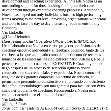
development and coaching experience. All this sets Noelia as an
outstanding support for those looking for help on their career
development through executive coaching processes. Additionally,
Noelia has helped not only individuals but also high performing
teams moving to the next level, providing organizations with teams
and tools to face the day to day increasing requirements of any
Company.
Vía LinkedIn
Hans Helmrich
Chief Operating Officer at ACERINOX, S.A.
He colaborado con Noelia en varios proyectos profesionales de
coaching ejecutivo individual y el feedback obtenido, tanto de los
coachees a los que acompañó como del interlocutor de recursos
humanos de las empresas, ha sido extraordinario. Además, Noelia
pertenece al pool de coaches de EXEKUTIVE Coaching, donde
llegó después de un proceso de selección riguroso donde
comprobamos sus credenciales y experiencia. Noelia conoce el
lenguaje de las grandes empresas. Su actitud de servicio, su
permanente pensamiento constructivo y el profundo conocimiento
del enfoque metodológico son una garantía para facilitar con éxito
cualquier programa de coaching. Recomiendo a Noelia para
cualquier actividad en el ámbito del coaching.
Vía LinkedIn
Jorge Salinas
Presidente ATESORA Group y Socio de EXEKUTIVE