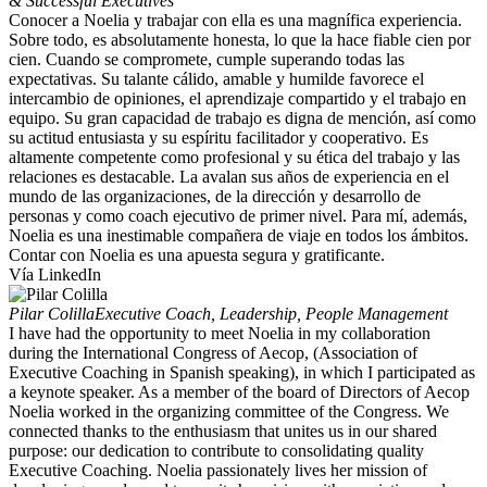
& Successful Executives
Conocer a Noelia y trabajar con ella es una magnífica experiencia.
Sobre todo, es absolutamente honesta, lo que la hace fiable cien por
cien. Cuando se compromete, cumple superando todas las
expectativas. Su talante cálido, amable y humilde favorece el
intercambio de opiniones, el aprendizaje compartido y el trabajo en
equipo. Su gran capacidad de trabajo es digna de mención, así como
su actitud entusiasta y su espíritu facilitador y cooperativo. Es
altamente competente como profesional y su ética del trabajo y las
relaciones es destacable. La avalan sus años de experiencia en el
mundo de las organizaciones, de la dirección y desarrollo de
personas y como coach ejecutivo de primer nivel. Para mí, además,
Noelia es una inestimable compañera de viaje en todos los ámbitos.
Contar con Noelia es una apuesta segura y gratificante.
Vía LinkedIn
Pilar Colilla
Executive Coach, Leadership, People Management
I have had the opportunity to meet Noelia in my collaboration
during the International Congress of Aecop, (Association of
Executive Coaching in Spanish speaking), in which I participated as
a keynote speaker. As a member of the board of Directors of Aecop
Noelia worked in the organizing committee of the Congress. We
connected thanks to the enthusiasm that unites us in our shared
purpose: our dedication to contribute to consolidating quality
Executive Coaching. Noelia passionately lives her mission of