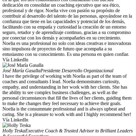
dedicación en consolidar un coaching ejecutivo que sea ético,
profesional y de rigor. Noelia vive con pasión su propósito de
contribuir al desarrollo del talento de las personas, apoyándose en la
confianza que tiene en las capacidades y potencial de los demás,
facilitando con su empatía y curiosidad la creación de un entorno
seguro, retador y de aprendizaje continuo, gracias a su compromiso
por conectar con los demás y acompañarles en su crecimiento.
Noelia es una profesional no solo con ideas creativas e innovadoras
sino impulsora de proyectos de futuro que acompaña a su
entusiasmo con su conocimiento. Es una persona en quien confiar.
Vía LinkedIn
José María Gasalla
Presidente Desarrollo Organizacional
I have the privilege of working with Noelia as part of the team of
coaches and consultants I lead. Noelia demonstrates curiosity,
empathy, and understanding in her work with her clients. She has
the ability to see complex business challenges, as well as the
personal circumstances that fill the lives of her clients, guiding them
to make the changes they feel necessary to achieve their goals.
Noelia is the consummate professional and is always upbeat and
caring. She is a pleasure to work with and I highly recommend her!
Vía LinkedIn
Holly Teska
Executive Coach & Trusted Advisor to Brilliant Leaders