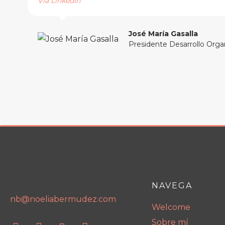
Vía LinkedIn
José María Gasalla
Presidente Desarrollo Orga
NAVEGA
nb@noeliabermudez.com
Welcome
Sobre mí