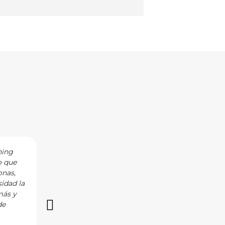
hing
I have the privilege of working with Noelia a
o que
curiosity, empathy, and understanding in her 
onas,
as well as the personal circumstances that fi
idad la
to achieve their goals. Noelia is the consumm
más y
with and I highly recommend her!
de
Vía LinkedIn