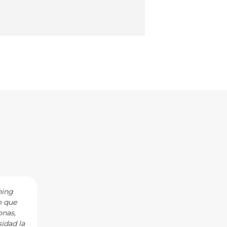
hing
I have the privilege of working with Noelia a
o que
curiosity, empathy, and understanding in her 
onas,
as well as the personal circumstances that fi
idad la
to achieve their goals. Noelia is the consumm