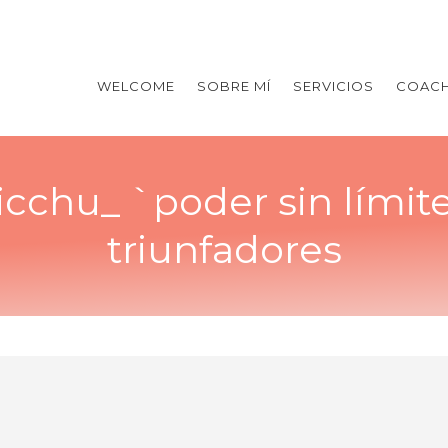
WELCOME
SOBRE MÍ
SERVICIOS
COACH
cchu_ `poder sin límite
triunfadores