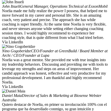
John Itsueli
General Manager, Operations Technical at ExxonMobil
Noelia made me fully realize the power I possess, that helped me to
move forward in my career and personal life. She is an amazing
coach, very patient and precise. The approach she has while
coaching is super friendly. At the same time Noelia is very flexible,
and never stresses anyone while setting either changing coaching
session times. I would highly recommend to experience her
coaching style, that is quite different from what I had tried before.
Vía LinkedIn
Nino Gogoberidze
CEO/Founder at GreenBuild / Board Member at
Archi / CEO/Founder at Lupa
Noelia was a great mentor. She provided me with true insights into
my leadership behaviors. Discussing and providing me with tools to
leverage my strengths and steps on areas of improvement. Her
candid approach was honest, reflective and very productive for my
professional development. I am thankful and highly recommend
Noelia.
Vía LinkedIn
Daniel Maia
Director of Sales & Marketing at Biosense Webster
Australia
Quiero destacar de Noelia, en primer su involucración 100% con el
programa que ha desarrollado conmigo, su gran intuición y