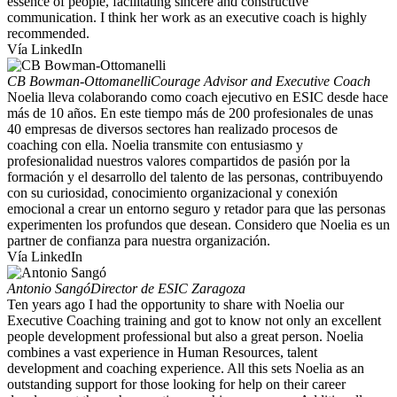
essence of people, facilitating sincere and constructive
communication. I think her work as an executive coach is highly
recommended.
Vía LinkedIn
CB Bowman-Ottomanelli
Courage Advisor and Executive Coach
Noelia lleva colaborando como coach ejecutivo en ESIC desde hace
más de 10 años. En este tiempo más de 200 profesionales de unas
40 empresas de diversos sectores han realizado procesos de
coaching con ella. Noelia transmite con entusiasmo y
profesionalidad nuestros valores compartidos de pasión por la
formación y el desarrollo del talento de las personas, contribuyendo
con su curiosidad, conocimiento organizacional y conexión
emocional a crear un entorno seguro y retador para que las personas
experimenten los profundos que desean. Considero que Noelia es un
partner de confianza para nuestra organización.
Vía LinkedIn
Antonio Sangó
Director de ESIC Zaragoza
Ten years ago I had the opportunity to share with Noelia our
Executive Coaching training and got to know not only an excellent
people development professional but also a great person. Noelia
combines a vast experience in Human Resources, talent
development and coaching experience. All this sets Noelia as an
outstanding support for those looking for help on their career