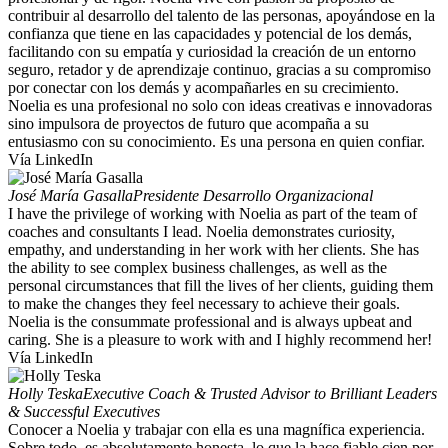
contribuir al desarrollo del talento de las personas, apoyándose en la
confianza que tiene en las capacidades y potencial de los demás,
facilitando con su empatía y curiosidad la creación de un entorno
seguro, retador y de aprendizaje continuo, gracias a su compromiso
por conectar con los demás y acompañarles en su crecimiento.
Noelia es una profesional no solo con ideas creativas e innovadoras
sino impulsora de proyectos de futuro que acompaña a su
entusiasmo con su conocimiento. Es una persona en quien confiar.
Vía LinkedIn
José María Gasalla
Presidente Desarrollo Organizacional
I have the privilege of working with Noelia as part of the team of
coaches and consultants I lead. Noelia demonstrates curiosity,
empathy, and understanding in her work with her clients. She has
the ability to see complex business challenges, as well as the
personal circumstances that fill the lives of her clients, guiding them
to make the changes they feel necessary to achieve their goals.
Noelia is the consummate professional and is always upbeat and
caring. She is a pleasure to work with and I highly recommend her!
Vía LinkedIn
Holly Teska
Executive Coach & Trusted Advisor to Brilliant Leaders
& Successful Executives
Conocer a Noelia y trabajar con ella es una magnífica experiencia.
Sobre todo, es absolutamente honesta, lo que la hace fiable cien por