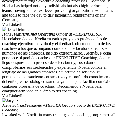
development through executive coaching processes. Additionally,
Noelia has helped not only individuals but also high performing
teams moving to the next level, providing organizations with teams
and tools to face the day to day increasing requirements of any
Company.
Vía LinkedIn
Hans Helmrich
Chief Operating Officer at ACERINOX, S.A.
He colaborado con Noelia en varios proyectos profesionales de
coaching ejecutivo individual y el feedback obtenido, tanto de los
coachees a los que acompañó como del interlocutor de recursos
humanos de las empresas, ha sido extraordinario. Además, Noelia
pertenece al pool de coaches de EXEKUTIVE Coaching, donde
llegó después de un proceso de selección riguroso donde
comprobamos sus credenciales y experiencia. Noelia conoce el
lenguaje de las grandes empresas. Su actitud de servicio, su
permanente pensamiento constructivo y el profundo conocimiento
del enfoque metodológico son una garantía para facilitar con éxito
cualquier programa de coaching. Recomiendo a Noelia para
cualquier actividad en el ámbito del coaching.
Vía LinkedIn
Jorge Salinas
Presidente ATESORA Group y Socio de EXEKUTIVE
Coaching
I worked with Noelia in many trainings and coaching programms all