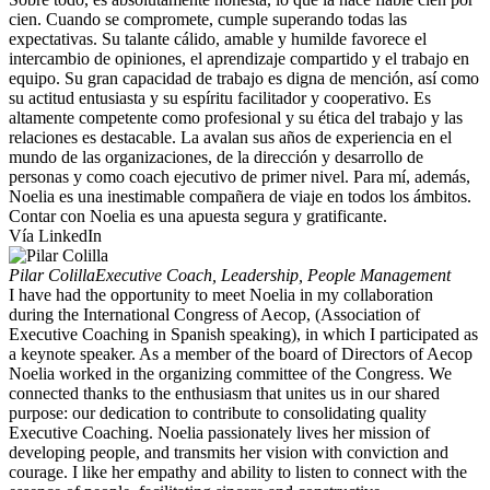
cien. Cuando se compromete, cumple superando todas las
expectativas. Su talante cálido, amable y humilde favorece el
intercambio de opiniones, el aprendizaje compartido y el trabajo en
equipo. Su gran capacidad de trabajo es digna de mención, así como
su actitud entusiasta y su espíritu facilitador y cooperativo. Es
altamente competente como profesional y su ética del trabajo y las
relaciones es destacable. La avalan sus años de experiencia en el
mundo de las organizaciones, de la dirección y desarrollo de
personas y como coach ejecutivo de primer nivel. Para mí, además,
Noelia es una inestimable compañera de viaje en todos los ámbitos.
Contar con Noelia es una apuesta segura y gratificante.
Vía LinkedIn
Pilar Colilla
Executive Coach, Leadership, People Management
I have had the opportunity to meet Noelia in my collaboration
during the International Congress of Aecop, (Association of
Executive Coaching in Spanish speaking), in which I participated as
a keynote speaker. As a member of the board of Directors of Aecop
Noelia worked in the organizing committee of the Congress. We
connected thanks to the enthusiasm that unites us in our shared
purpose: our dedication to contribute to consolidating quality
Executive Coaching. Noelia passionately lives her mission of
developing people, and transmits her vision with conviction and
courage. I like her empathy and ability to listen to connect with the