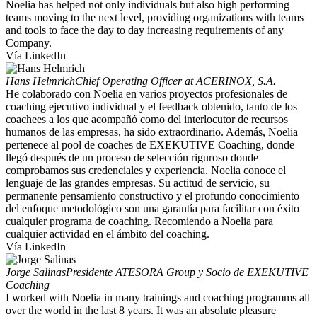
Noelia has helped not only individuals but also high performing
teams moving to the next level, providing organizations with teams
and tools to face the day to day increasing requirements of any
Company.
Vía LinkedIn
Hans Helmrich
Chief Operating Officer at ACERINOX, S.A.
He colaborado con Noelia en varios proyectos profesionales de
coaching ejecutivo individual y el feedback obtenido, tanto de los
coachees a los que acompañó como del interlocutor de recursos
humanos de las empresas, ha sido extraordinario. Además, Noelia
pertenece al pool de coaches de EXEKUTIVE Coaching, donde
llegó después de un proceso de selección riguroso donde
comprobamos sus credenciales y experiencia. Noelia conoce el
lenguaje de las grandes empresas. Su actitud de servicio, su
permanente pensamiento constructivo y el profundo conocimiento
del enfoque metodológico son una garantía para facilitar con éxito
cualquier programa de coaching. Recomiendo a Noelia para
cualquier actividad en el ámbito del coaching.
Vía LinkedIn
Jorge Salinas
Presidente ATESORA Group y Socio de EXEKUTIVE
Coaching
I worked with Noelia in many trainings and coaching programms all
over the world in the last 8 years. It was an absolute pleasure