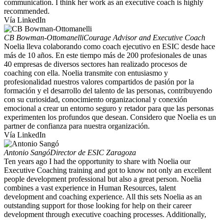
communication. I think her work as an executive coach is highly
recommended.
Vía LinkedIn
CB Bowman-Ottomanelli
Courage Advisor and Executive Coach
Noelia lleva colaborando como coach ejecutivo en ESIC desde hace
más de 10 años. En este tiempo más de 200 profesionales de unas
40 empresas de diversos sectores han realizado procesos de
coaching con ella. Noelia transmite con entusiasmo y
profesionalidad nuestros valores compartidos de pasión por la
formación y el desarrollo del talento de las personas, contribuyendo
con su curiosidad, conocimiento organizacional y conexión
emocional a crear un entorno seguro y retador para que las personas
experimenten los profundos que desean. Considero que Noelia es un
partner de confianza para nuestra organización.
Vía LinkedIn
Antonio Sangó
Director de ESIC Zaragoza
Ten years ago I had the opportunity to share with Noelia our
Executive Coaching training and got to know not only an excellent
people development professional but also a great person. Noelia
combines a vast experience in Human Resources, talent
development and coaching experience. All this sets Noelia as an
outstanding support for those looking for help on their career
development through executive coaching processes. Additionally,