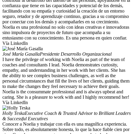
contribuir al desarrollo del talento de las personas, apoyándose en la
confianza que tiene en las capacidades y potencial de los demás,
facilitando con su empatía y curiosidad la creación de un entorno
seguro, retador y de aprendizaje continuo, gracias a su compromiso
por conectar con los demás y acompañarles en su crecimiento.
Noelia es una profesional no solo con ideas creativas e innovadoras
sino impulsora de proyectos de futuro que acompaña a su
entusiasmo con su conocimiento. Es una persona en quien confiar.
Vía LinkedIn
José María Gasalla
Presidente Desarrollo Organizacional
I have the privilege of working with Noelia as part of the team of
coaches and consultants I lead. Noelia demonstrates curiosity,
empathy, and understanding in her work with her clients. She has
the ability to see complex business challenges, as well as the
personal circumstances that fill the lives of her clients, guiding them
to make the changes they feel necessary to achieve their goals.
Noelia is the consummate professional and is always upbeat and
caring. She is a pleasure to work with and I highly recommend her!
Vía LinkedIn
Holly Teska
Executive Coach & Trusted Advisor to Brilliant Leaders
& Successful Executives
Conocer a Noelia y trabajar con ella es una magnífica experiencia.
Sobre todo, es absolutamente honesta, lo que la hace fiable cien por