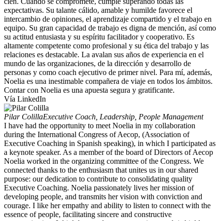
cien. Cuando se compromete, cumple superando todas las
expectativas. Su talante cálido, amable y humilde favorece el
intercambio de opiniones, el aprendizaje compartido y el trabajo en
equipo. Su gran capacidad de trabajo es digna de mención, así como
su actitud entusiasta y su espíritu facilitador y cooperativo. Es
altamente competente como profesional y su ética del trabajo y las
relaciones es destacable. La avalan sus años de experiencia en el
mundo de las organizaciones, de la dirección y desarrollo de
personas y como coach ejecutivo de primer nivel. Para mí, además,
Noelia es una inestimable compañera de viaje en todos los ámbitos.
Contar con Noelia es una apuesta segura y gratificante.
Vía LinkedIn
Pilar Colilla
Executive Coach, Leadership, People Management
I have had the opportunity to meet Noelia in my collaboration
during the International Congress of Aecop, (Association of
Executive Coaching in Spanish speaking), in which I participated as
a keynote speaker. As a member of the board of Directors of Aecop
Noelia worked in the organizing committee of the Congress. We
connected thanks to the enthusiasm that unites us in our shared
purpose: our dedication to contribute to consolidating quality
Executive Coaching. Noelia passionately lives her mission of
developing people, and transmits her vision with conviction and
courage. I like her empathy and ability to listen to connect with the
essence of people, facilitating sincere and constructive