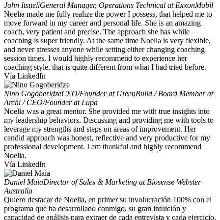
John Itsueli
General Manager, Operations Technical at ExxonMobil
Noelia made me fully realize the power I possess, that helped me to
move forward in my career and personal life. She is an amazing
coach, very patient and precise. The approach she has while
coaching is super friendly. At the same time Noelia is very flexible,
and never stresses anyone while setting either changing coaching
session times. I would highly recommend to experience her
coaching style, that is quite different from what I had tried before.
Vía LinkedIn
Nino Gogoberidze
CEO/Founder at GreenBuild / Board Member at
Archi / CEO/Founder at Lupa
Noelia was a great mentor. She provided me with true insights into
my leadership behaviors. Discussing and providing me with tools to
leverage my strengths and steps on areas of improvement. Her
candid approach was honest, reflective and very productive for my
professional development. I am thankful and highly recommend
Noelia.
Vía LinkedIn
Daniel Maia
Director of Sales & Marketing at Biosense Webster
Australia
Quiero destacar de Noelia, en primer su involucración 100% con el
programa que ha desarrollado conmigo, su gran intuición y
capacidad de análisis para extraer de cada entrevista y cada ejercicio,