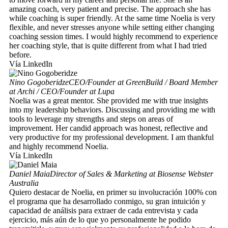
amazing coach, very patient and precise. The approach she has
while coaching is super friendly. At the same time Noelia is very
flexible, and never stresses anyone while setting either changing
coaching session times. I would highly recommend to experience
her coaching style, that is quite different from what I had tried
before.
Vía LinkedIn
Nino Gogoberidze
CEO/Founder at GreenBuild / Board Member
at Archi / CEO/Founder at Lupa
Noelia was a great mentor. She provided me with true insights
into my leadership behaviors. Discussing and providing me with
tools to leverage my strengths and steps on areas of
improvement. Her candid approach was honest, reflective and
very productive for my professional development. I am thankful
and highly recommend Noelia.
Vía LinkedIn
Daniel Maia
Director of Sales & Marketing at Biosense Webster
Australia
Quiero destacar de Noelia, en primer su involucración 100% con
el programa que ha desarrollado conmigo, su gran intuición y
capacidad de análisis para extraer de cada entrevista y cada
ejercicio, más aún de lo que yo personalmente he podido