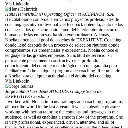
Vía LinkedIn
Hans Helmrich
Chief Operating Officer at ACERINOX, S.A.
He colaborado con Noelia en varios proyectos profesionales de
coaching ejecutivo individual y el feedback obtenido, tanto de los
coachees a los que acompañó como del interlocutor de recursos
humanos de las empresas, ha sido extraordinario. Además,
Noelia pertenece al pool de coaches de EXEKUTIVE Coaching,
donde llegó después de un proceso de selección riguroso donde
comprobamos sus credenciales y experiencia. Noelia conoce el
lenguaje de las grandes empresas. Su actitud de servicio, su
permanente pensamiento constructivo y el profundo
conocimiento del enfoque metodológico son una garantía para
facilitar con éxito cualquier programa de coaching. Recomiendo
a Noelia para cualquier actividad en el ámbito del coaching.
Vía LinkedIn
Jorge Salinas
Presidente ATESORA Group y Socio de
EXEKUTIVE Coaching
I worked with Noelia in many trainings and coaching programms
all over the world in the last 8 years. It was an absolute pleasure
working with her on tailoring the contents and messages to our
audience, as well as enabling a smooth flow of the programs. She
is very professional, experienced, driven, attentive, and all of
that, with the same level of excellence in any of the 4 languages I