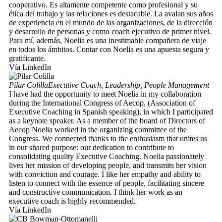
cooperativo. Es altamente competente como profesional y su
ética del trabajo y las relaciones es destacable. La avalan sus años
de experiencia en el mundo de las organizaciones, de la dirección
y desarrollo de personas y como coach ejecutivo de primer nivel.
Para mí, además, Noelia es una inestimable compañera de viaje
en todos los ámbitos. Contar con Noelia es una apuesta segura y
gratificante.
Vía LinkedIn
Pilar Colilla
Executive Coach, Leadership, People Management
I have had the opportunity to meet Noelia in my collaboration
during the International Congress of Aecop, (Association of
Executive Coaching in Spanish speaking), in which I participated
as a keynote speaker. As a member of the board of Directors of
Aecop Noelia worked in the organizing committee of the
Congress. We connected thanks to the enthusiasm that unites us
in our shared purpose: our dedication to contribute to
consolidating quality Executive Coaching. Noelia passionately
lives her mission of developing people, and transmits her vision
with conviction and courage. I like her empathy and ability to
listen to connect with the essence of people, facilitating sincere
and constructive communication. I think her work as an
executive coach is highly recommended.
Vía LinkedIn