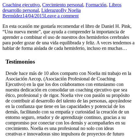
Coaching ejecutivo
,
Crecimiento personal
,
Formación
,
Libros
desarrollo personal
,
Liderazgo
By
Noelia
Bermúdez
14/04/2015
Leave a comment
En esta ocasión me gustaría recomendar el libro de Daniel H. Pink,
“Una nueva mente”, que ayuda a comprender la importancia de
aprender a combinar el uso de nuestros dos hemisferios cerebrales
para poder gozar de una vida equilibrada y feliz. A veces tendemos a
hablar de forma aislada de cada hemisferio, incluso en muchas…
Testimonios
Desde hace más de 10 años comparto con Noelia mi trabajo en la
Asociación Aecop, (Asociación Profesional de Coaching
Ejecutivo) en la que los dos colaboramos con entusiasmo con
nuestra dedicación en consolidar un coaching ejecutivo que sea
ético, profesional y de rigor. Noelia vive con pasión su propósito
de contribuir al desarrollo del talento de las personas, apoyándose
en la confianza que tiene en las capacidades y potencial de los
demás, facilitando con su empatía y curiosidad la creación de un
entorno seguro, retador y de aprendizaje continuo, gracias a su
compromiso por conectar con los demás y acompañarles en su
crecimiento. Noelia es una profesional no solo con ideas
creativas e innovadoras sino impulsora de proyectos de futuro