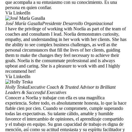
que acompaña a su entusiasmo con su conocimiento. Es una
persona en quien confiar.
Vía LinkedIn
José María Gasalla
Presidente Desarrollo Organizacional
I have the privilege of working with Noelia as part of the team of
coaches and consultants I lead. Noelia demonstrates curiosity,
empathy, and understanding in her work with her clients. She has
the ability to see complex business challenges, as well as the
personal circumstances that fill the lives of her clients, guiding
them to make the changes they feel necessary to achieve their
goals. Noelia is the consummate professional and is always
upbeat and caring. She is a pleasure to work with and I highly
recommend her!
Vía LinkedIn
Holly Teska
Executive Coach & Trusted Advisor to Brilliant
Leaders & Successful Executives
Conocer a Noelia y trabajar con ella es una magnífica
experiencia. Sobre todo, es absolutamente honesta, lo que la hace
fiable cien por cien. Cuando se compromete, cumple superando
todas las expectativas. Su talante cálido, amable y humilde
favorece el intercambio de opiniones, el aprendizaje compartido
y el trabajo en equipo. Su gran capacidad de trabajo es digna de
mención, así como su actitud entusiasta y su espíritu facilitador y