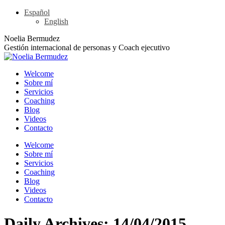
Español
English
Noelia Bermudez
Gestión internacional de personas y Coach ejecutivo
Welcome
Sobre mí
Servicios
Coaching
Blog
Videos
Contacto
Welcome
Sobre mí
Servicios
Coaching
Blog
Videos
Contacto
Daily Archives:
14/04/2015