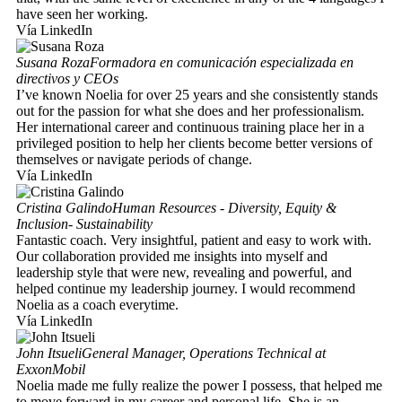
have seen her working.
Vía LinkedIn
Susana Roza
Formadora en comunicación especializada en
directivos y CEOs
I’ve known Noelia for over 25 years and she consistently stands
out for the passion for what she does and her professionalism.
Her international career and continuous training place her in a
privileged position to help her clients become better versions of
themselves or navigate periods of change.
Vía LinkedIn
Cristina Galindo
Human Resources - Diversity, Equity &
Inclusion- Sustainability
Fantastic coach. Very insightful, patient and easy to work with.
Our collaboration provided me insights into myself and
leadership style that were new, revealing and powerful, and
helped continue my leadership journey. I would recommend
Noelia as a coach everytime.
Vía LinkedIn
John Itsueli
General Manager, Operations Technical at
ExxonMobil
Noelia made me fully realize the power I possess, that helped me
to move forward in my career and personal life. She is an