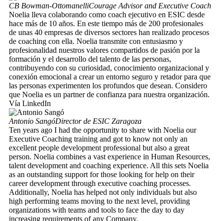
CB Bowman-Ottomanelli
Courage Advisor and Executive Coach
Noelia lleva colaborando como coach ejecutivo en ESIC desde
hace más de 10 años. En este tiempo más de 200 profesionales
de unas 40 empresas de diversos sectores han realizado procesos
de coaching con ella. Noelia transmite con entusiasmo y
profesionalidad nuestros valores compartidos de pasión por la
formación y el desarrollo del talento de las personas,
contribuyendo con su curiosidad, conocimiento organizacional y
conexión emocional a crear un entorno seguro y retador para que
las personas experimenten los profundos que desean. Considero
que Noelia es un partner de confianza para nuestra organización.
Vía LinkedIn
Antonio Sangó
Director de ESIC Zaragoza
Ten years ago I had the opportunity to share with Noelia our
Executive Coaching training and got to know not only an
excellent people development professional but also a great
person. Noelia combines a vast experience in Human Resources,
talent development and coaching experience. All this sets Noelia
as an outstanding support for those looking for help on their
career development through executive coaching processes.
Additionally, Noelia has helped not only individuals but also
high performing teams moving to the next level, providing
organizations with teams and tools to face the day to day
increasing requirements of any Company.