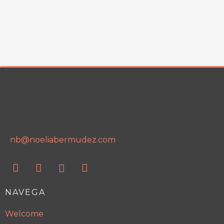
nb@noeliabermudez.com
NAVEGA
Welcome