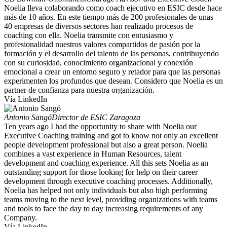
Noelia lleva colaborando como coach ejecutivo en ESIC desde hace
más de 10 años. En este tiempo más de 200 profesionales de unas
40 empresas de diversos sectores han realizado procesos de
coaching con ella. Noelia transmite con entusiasmo y
profesionalidad nuestros valores compartidos de pasión por la
formación y el desarrollo del talento de las personas, contribuyendo
con su curiosidad, conocimiento organizacional y conexión
emocional a crear un entorno seguro y retador para que las personas
experimenten los profundos que desean. Considero que Noelia es un
partner de confianza para nuestra organización.
Vía LinkedIn
Antonio Sangó
Director de ESIC Zaragoza
Ten years ago I had the opportunity to share with Noelia our
Executive Coaching training and got to know not only an excellent
people development professional but also a great person. Noelia
combines a vast experience in Human Resources, talent
development and coaching experience. All this sets Noelia as an
outstanding support for those looking for help on their career
development through executive coaching processes. Additionally,
Noelia has helped not only individuals but also high performing
teams moving to the next level, providing organizations with teams
and tools to face the day to day increasing requirements of any
Company.
Vía LinkedIn