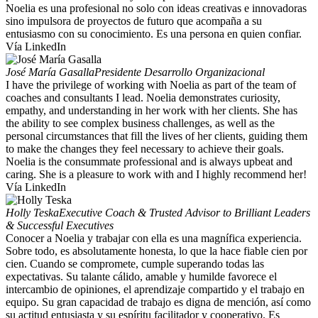
Noelia es una profesional no solo con ideas creativas e innovadoras
sino impulsora de proyectos de futuro que acompaña a su
entusiasmo con su conocimiento. Es una persona en quien confiar.
Vía LinkedIn
José María Gasalla
Presidente Desarrollo Organizacional
I have the privilege of working with Noelia as part of the team of
coaches and consultants I lead. Noelia demonstrates curiosity,
empathy, and understanding in her work with her clients. She has
the ability to see complex business challenges, as well as the
personal circumstances that fill the lives of her clients, guiding them
to make the changes they feel necessary to achieve their goals.
Noelia is the consummate professional and is always upbeat and
caring. She is a pleasure to work with and I highly recommend her!
Vía LinkedIn
Holly Teska
Executive Coach & Trusted Advisor to Brilliant Leaders
& Successful Executives
Conocer a Noelia y trabajar con ella es una magnífica experiencia.
Sobre todo, es absolutamente honesta, lo que la hace fiable cien por
cien. Cuando se compromete, cumple superando todas las
expectativas. Su talante cálido, amable y humilde favorece el
intercambio de opiniones, el aprendizaje compartido y el trabajo en
equipo. Su gran capacidad de trabajo es digna de mención, así como
su actitud entusiasta y su espíritu facilitador y cooperativo. Es