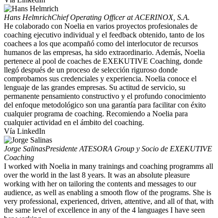
Hans Helmrich
Chief Operating Officer at ACERINOX, S.A.
He colaborado con Noelia en varios proyectos profesionales de
coaching ejecutivo individual y el feedback obtenido, tanto de los
coachees a los que acompañó como del interlocutor de recursos
humanos de las empresas, ha sido extraordinario. Además, Noelia
pertenece al pool de coaches de EXEKUTIVE Coaching, donde
llegó después de un proceso de selección riguroso donde
comprobamos sus credenciales y experiencia. Noelia conoce el
lenguaje de las grandes empresas. Su actitud de servicio, su
permanente pensamiento constructivo y el profundo conocimiento
del enfoque metodológico son una garantía para facilitar con éxito
cualquier programa de coaching. Recomiendo a Noelia para
cualquier actividad en el ámbito del coaching.
Vía LinkedIn
Jorge Salinas
Presidente ATESORA Group y Socio de EXEKUTIVE
Coaching
I worked with Noelia in many trainings and coaching programms all
over the world in the last 8 years. It was an absolute pleasure
working with her on tailoring the contents and messages to our
audience, as well as enabling a smooth flow of the programs. She is
very professional, experienced, driven, attentive, and all of that, with
the same level of excellence in any of the 4 languages I have seen