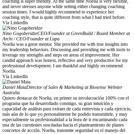
coaching is super friendly. At the same time Noelia is very flexible,
and never stresses anyone while setting either changing coaching
session times. I would highly recommend to experience her
coaching style, that is quite different from what I had tried before.
Vía LinkedIn
Nino Gogoberidze
CEO/Founder at GreenBuild / Board Member at
Archi / CEO/Founder at Lupa
Noelia was a great mentor. She provided me with true insights into
my leadership behaviors. Discussing and providing me with tools to
leverage my strengths and steps on areas of improvement. Her
candid approach was honest, reflective and very productive for my
professional development. I am thankful and highly recommend
Noelia.
Vía LinkedIn
Daniel Maia
Director of Sales & Marketing at Biosense Webster
Australia
Quiero destacar de Noelia, en primer su involucración 100% con el
programa que ha desarrollado conmigo, su gran intuición y
capacidad de análisis para extraer de cada entrevista y cada ejercicio,
más aún de lo que yo personalmente he podido transmitirle, y muy
especialmente su profesionalidad a la hora de ir encaminando cada
una de las cuestiones suscitadas hacia el planteamiento de planes
concretos de acción. Noelia, transmite seguridad en el manejo del