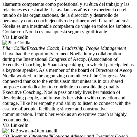
altamente competente como profesional y su ética del trabajo y las
relaciones es destacable. La avalan sus años de experiencia en el
mundo de las organizaciones, de la dirección y desarrollo de
personas y como coach ejecutivo de primer nivel. Para mí, además,
Noelia es una inestimable compañera de viaje en todos los ámbitos.
Contar con Noelia es una apuesta segura y gratificante.
Vía LinkedIn
Pilar Colilla
Executive Coach, Leadership, People Management
I have had the opportunity to meet Noelia in my collaboration
during the International Congress of Aecop, (Association of
Executive Coaching in Spanish speaking), in which I participated as
a keynote speaker. As a member of the board of Directors of Aecop
Noelia worked in the organizing committee of the Congress. We
connected thanks to the enthusiasm that unites us in our shared
purpose: our dedication to contribute to consolidating quality
Executive Coaching. Noelia passionately lives her mission of
developing people, and transmits her vision with conviction and
courage. I like her empathy and ability to listen to connect with the
essence of people, facilitating sincere and constructive
communication. I think her work as an executive coach is highly
recommended.
Vía LinkedIn
CB Bowman-Ottomanelli
Courage Advisor and Executive Coach