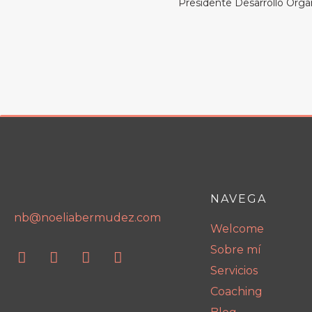
Presidente Desarrollo Orga
NAVEGA
nb@noeliabermudez.com
Welcome
Sobre mí
Servicios
Coaching