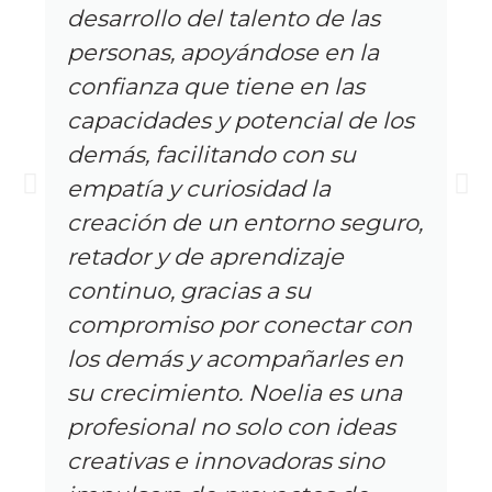
e las
they feel necessary to ach
n la
their goals. Noelia is the
las
consummate professional
l de los
is always upbeat and carin
 su
She is a pleasure to work 
and I highly recommend h
 seguro,
Vía LinkedIn
e
Holly Teska
tar con
Executive Coach & Trusted Advi
Brilliant Leaders & Successful E
les en
 es una
 ideas
 sino