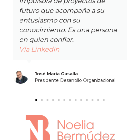
s de
 su
persona
nizacional