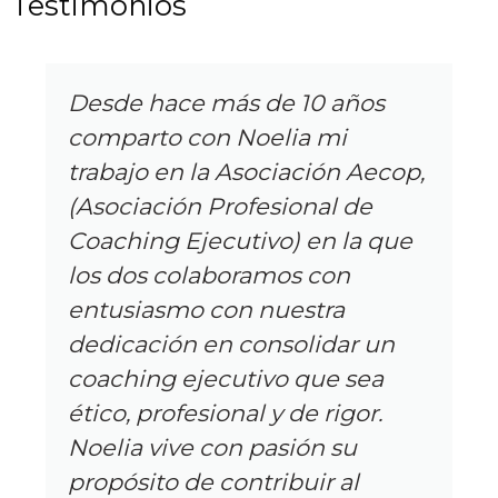
Testimonios
años
I have the privilege of wor
i
with Noelia as part of the
n Aecop,
of coaches and consultants
l de
lead. Noelia demonstrates
 la que
curiosity, empathy, and
on
understanding in her wor
a
with her clients. She has t
ar un
ability to see complex bus
 sea
challenges, as well as the
igor.
personal circumstances tha
su
the lives of her clients, gu
al
them to make the change