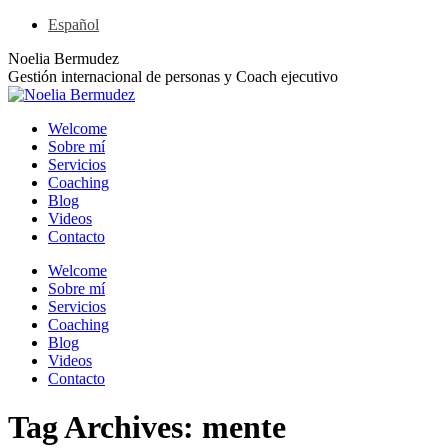
Skip
Español
to
Linkedin
YouTube
Rss
X
Noelia Bermudez
content
page
page
page
page
Gestión internacional de personas y Coach ejecutivo
opens
opens
opens
opens
in
in
in
in
Welcome
new
new
new
new
Sobre mí
window
window
window
window
Servicios
Coaching
Blog
Videos
Contacto
Welcome
Sobre mí
Servicios
Coaching
Blog
Videos
Contacto
Tag Archives:
mente