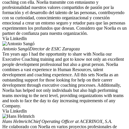
coaching con ella. Noelia transmite con entusiasmo y
profesionalidad nuestros valores compartidos de pasión por la
formación y el desarrollo del talento de las personas, contribuyendo
con su curiosidad, conocimiento organizacional y conexión
emocional a crear un entorno seguro y retador para que las personas
experimenten los profundos que desean. Considero que Noelia es un
partner de confianza para nuestra organización.
Vía LinkedIn
Antonio Sangó
Director de ESIC Zaragoza
Ten years ago I had the opportunity to share with Noelia our
Executive Coaching training and got to know not only an excellent
people development professional but also a great person. Noelia
combines a vast experience in Human Resources, talent
development and coaching experience. All this sets Noelia as an
outstanding support for those looking for help on their career
development through executive coaching processes. Additionally,
Noelia has helped not only individuals but also high performing
teams moving to the next level, providing organizations with teams
and tools to face the day to day increasing requirements of any
Company.
Vía LinkedIn
Hans Helmrich
Chief Operating Officer at ACERINOX, S.A.
He colaborado con Noelia en varios proyectos profesionales de