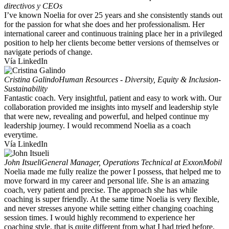
directivos y CEOs
I’ve known Noelia for over 25 years and she consistently stands out
for the passion for what she does and her professionalism. Her
international career and continuous training place her in a privileged
position to help her clients become better versions of themselves or
navigate periods of change.
Vía LinkedIn
Cristina Galindo
Human Resources - Diversity, Equity & Inclusion-
Sustainability
Fantastic coach. Very insightful, patient and easy to work with. Our
collaboration provided me insights into myself and leadership style
that were new, revealing and powerful, and helped continue my
leadership journey. I would recommend Noelia as a coach
everytime.
Vía LinkedIn
John Itsueli
General Manager, Operations Technical at ExxonMobil
Noelia made me fully realize the power I possess, that helped me to
move forward in my career and personal life. She is an amazing
coach, very patient and precise. The approach she has while
coaching is super friendly. At the same time Noelia is very flexible,
and never stresses anyone while setting either changing coaching
session times. I would highly recommend to experience her
coaching style, that is quite different from what I had tried before.