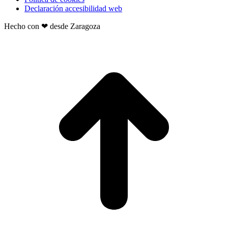
Declaración accesibilidad web
Hecho con ❤ desde Zaragoza
t
T