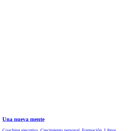
Una nueva mente
Coaching ejecutivo
,
Crecimiento personal
,
Formación
,
Libros