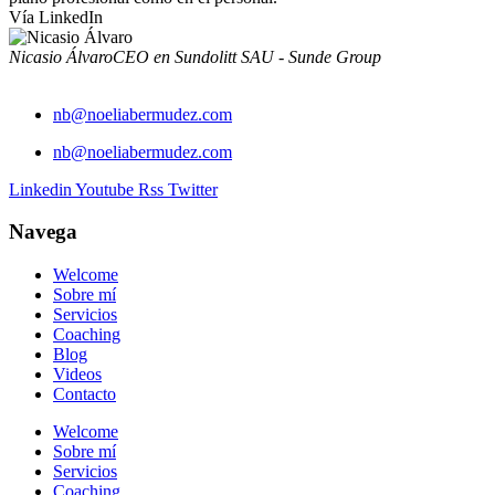
Vía LinkedIn
Nicasio Álvaro
CEO en Sundolitt SAU - Sunde Group
nb@noeliabermudez.com
nb@noeliabermudez.com
Linkedin
Youtube
Rss
Twitter
Navega
Welcome
Sobre mí
Servicios
Coaching
Blog
Videos
Contacto
Welcome
Sobre mí
Servicios
Coaching