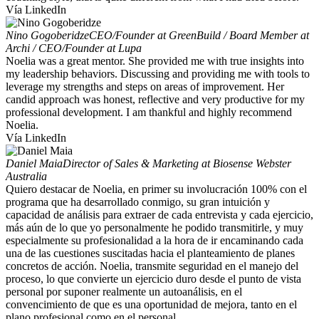
Vía LinkedIn
Nino Gogoberidze
CEO/Founder at GreenBuild / Board Member at
Archi / CEO/Founder at Lupa
Noelia was a great mentor. She provided me with true insights into
my leadership behaviors. Discussing and providing me with tools to
leverage my strengths and steps on areas of improvement. Her
candid approach was honest, reflective and very productive for my
professional development. I am thankful and highly recommend
Noelia.
Vía LinkedIn
Daniel Maia
Director of Sales & Marketing at Biosense Webster
Australia
Quiero destacar de Noelia, en primer su involucración 100% con el
programa que ha desarrollado conmigo, su gran intuición y
capacidad de análisis para extraer de cada entrevista y cada ejercicio,
más aún de lo que yo personalmente he podido transmitirle, y muy
especialmente su profesionalidad a la hora de ir encaminando cada
una de las cuestiones suscitadas hacia el planteamiento de planes
concretos de acción. Noelia, transmite seguridad en el manejo del
proceso, lo que convierte un ejercicio duro desde el punto de vista
personal por suponer realmente un autoanálisis, en el
convencimiento de que es una oportunidad de mejora, tanto en el
plano profesional como en el personal.