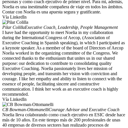
personas y como coach ejecutivo de primer nivel. Para mí, además,
Noelia es una inestimable compañera de viaje en todos los ámbitos.
Contar con Noelia es una apuesta segura y gratificante.
Vía LinkedIn
Pilar Colilla
Executive Coach, Leadership, People Management
I have had the opportunity to meet Noelia in my collaboration
during the International Congress of Aecop, (Association of
Executive Coaching in Spanish speaking), in which I participated as
a keynote speaker. As a member of the board of Directors of Aecop
Noelia worked in the organizing committee of the Congress. We
connected thanks to the enthusiasm that unites us in our shared
purpose: our dedication to contribute to consolidating quality
Executive Coaching. Noelia passionately lives her mission of
developing people, and transmits her vision with conviction and
courage. I like her empathy and ability to listen to connect with the
essence of people, facilitating sincere and constructive
communication. I think her work as an executive coach is highly
recommended.
Vía LinkedIn
CB Bowman-Ottomanelli
Courage Advisor and Executive Coach
Noelia lleva colaborando como coach ejecutivo en ESIC desde hace
más de 10 años. En este tiempo más de 200 profesionales de unas
40 empresas de diversos sectores han realizado procesos de