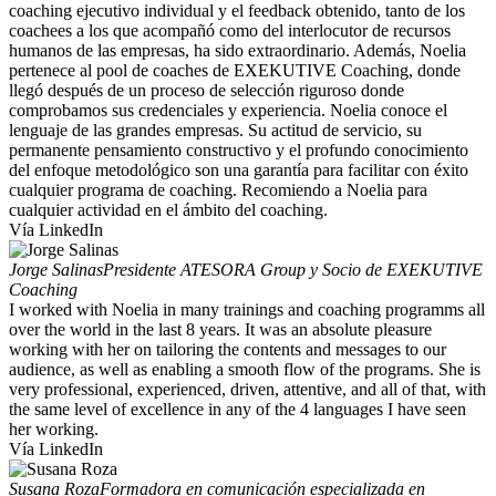
coaching ejecutivo individual y el feedback obtenido, tanto de los
coachees a los que acompañó como del interlocutor de recursos
humanos de las empresas, ha sido extraordinario. Además, Noelia
pertenece al pool de coaches de EXEKUTIVE Coaching, donde
llegó después de un proceso de selección riguroso donde
comprobamos sus credenciales y experiencia. Noelia conoce el
lenguaje de las grandes empresas. Su actitud de servicio, su
permanente pensamiento constructivo y el profundo conocimiento
del enfoque metodológico son una garantía para facilitar con éxito
cualquier programa de coaching. Recomiendo a Noelia para
cualquier actividad en el ámbito del coaching.
Vía LinkedIn
Jorge Salinas
Presidente ATESORA Group y Socio de EXEKUTIVE
Coaching
I worked with Noelia in many trainings and coaching programms all
over the world in the last 8 years. It was an absolute pleasure
working with her on tailoring the contents and messages to our
audience, as well as enabling a smooth flow of the programs. She is
very professional, experienced, driven, attentive, and all of that, with
the same level of excellence in any of the 4 languages I have seen
her working.
Vía LinkedIn
Susana Roza
Formadora en comunicación especializada en