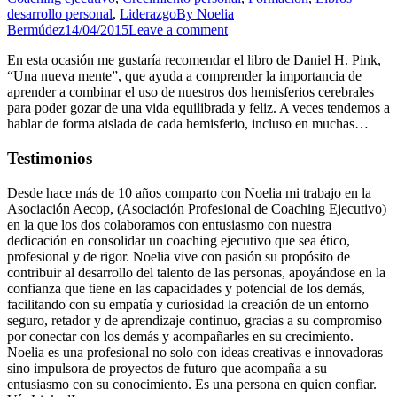
desarrollo personal
,
Liderazgo
By
Noelia
Bermúdez
14/04/2015
Leave a comment
En esta ocasión me gustaría recomendar el libro de Daniel H. Pink,
“Una nueva mente”, que ayuda a comprender la importancia de
aprender a combinar el uso de nuestros dos hemisferios cerebrales
para poder gozar de una vida equilibrada y feliz. A veces tendemos a
hablar de forma aislada de cada hemisferio, incluso en muchas…
Testimonios
Desde hace más de 10 años comparto con Noelia mi trabajo en la
Asociación Aecop, (Asociación Profesional de Coaching Ejecutivo)
en la que los dos colaboramos con entusiasmo con nuestra
dedicación en consolidar un coaching ejecutivo que sea ético,
profesional y de rigor. Noelia vive con pasión su propósito de
contribuir al desarrollo del talento de las personas, apoyándose en la
confianza que tiene en las capacidades y potencial de los demás,
facilitando con su empatía y curiosidad la creación de un entorno
seguro, retador y de aprendizaje continuo, gracias a su compromiso
por conectar con los demás y acompañarles en su crecimiento.
Noelia es una profesional no solo con ideas creativas e innovadoras
sino impulsora de proyectos de futuro que acompaña a su
entusiasmo con su conocimiento. Es una persona en quien confiar.