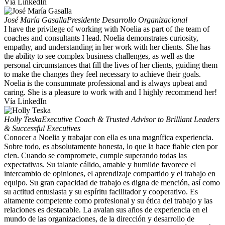
Vía LinkedIn
José María Gasalla
Presidente Desarrollo Organizacional
I have the privilege of working with Noelia as part of the team of
coaches and consultants I lead. Noelia demonstrates curiosity,
empathy, and understanding in her work with her clients. She has
the ability to see complex business challenges, as well as the
personal circumstances that fill the lives of her clients, guiding them
to make the changes they feel necessary to achieve their goals.
Noelia is the consummate professional and is always upbeat and
caring. She is a pleasure to work with and I highly recommend her!
Vía LinkedIn
Holly Teska
Executive Coach & Trusted Advisor to Brilliant Leaders
& Successful Executives
Conocer a Noelia y trabajar con ella es una magnífica experiencia.
Sobre todo, es absolutamente honesta, lo que la hace fiable cien por
cien. Cuando se compromete, cumple superando todas las
expectativas. Su talante cálido, amable y humilde favorece el
intercambio de opiniones, el aprendizaje compartido y el trabajo en
equipo. Su gran capacidad de trabajo es digna de mención, así como
su actitud entusiasta y su espíritu facilitador y cooperativo. Es
altamente competente como profesional y su ética del trabajo y las
relaciones es destacable. La avalan sus años de experiencia en el
mundo de las organizaciones, de la dirección y desarrollo de