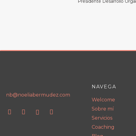
Presidente Desarrollo Orga
NAVEGA
nb@noeliabermudez.com
Welcome
Sobre mí
Servicios
Coaching