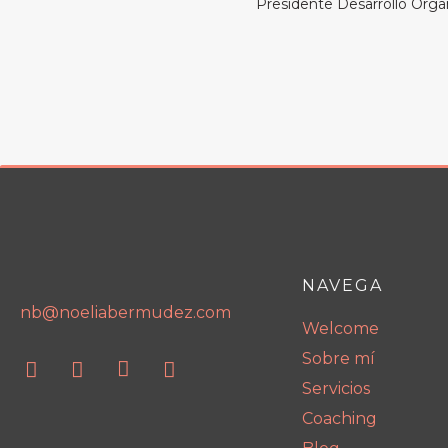
Presidente Desarrollo Orga
NAVEGA
nb@noeliabermudez.com
Welcome
Sobre mí
Servicios
Coaching