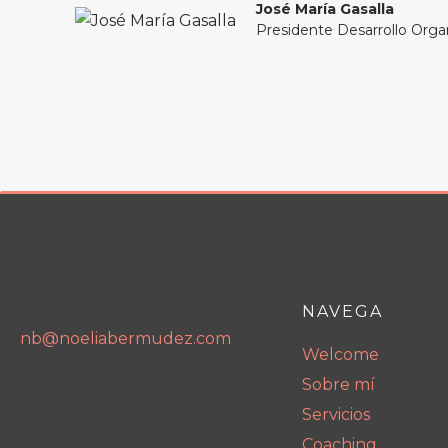
José María Gasalla
Presidente Desarrollo Orga
NAVEGA
nb@noeliabermudez.com
Welcome
Sobre mí
Servicios
Coaching