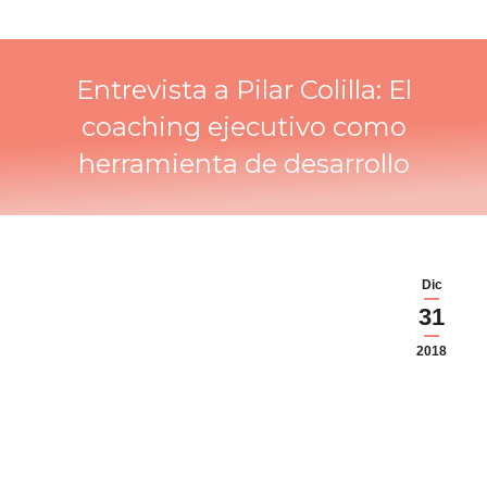
Entrevista a Pilar Colilla: El
coaching ejecutivo como
herramienta de desarrollo
Dic
31
2018