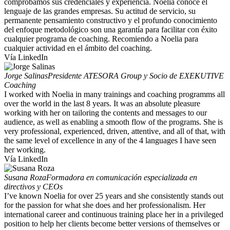
comprobamos sus credenciales y experiencia. Noelia conoce el
lenguaje de las grandes empresas. Su actitud de servicio, su
permanente pensamiento constructivo y el profundo conocimiento
del enfoque metodológico son una garantía para facilitar con éxito
cualquier programa de coaching. Recomiendo a Noelia para
cualquier actividad en el ámbito del coaching.
Vía LinkedIn
Jorge Salinas
Presidente ATESORA Group y Socio de EXEKUTIVE
Coaching
I worked with Noelia in many trainings and coaching programms all
over the world in the last 8 years. It was an absolute pleasure
working with her on tailoring the contents and messages to our
audience, as well as enabling a smooth flow of the programs. She is
very professional, experienced, driven, attentive, and all of that, with
the same level of excellence in any of the 4 languages I have seen
her working.
Vía LinkedIn
Susana Roza
Formadora en comunicación especializada en
directivos y CEOs
I’ve known Noelia for over 25 years and she consistently stands out
for the passion for what she does and her professionalism. Her
international career and continuous training place her in a privileged
position to help her clients become better versions of themselves or