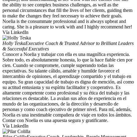
the ability to see complex business challenges, as well as the
personal circumstances that fill the lives of her clients, guiding them
to make the changes they feel necessary to achieve their goals.
Noelia is the consummate professional and is always upbeat and
caring. She is a pleasure to work with and I highly recommend her!
Vía LinkedIn
Holly Teska
Executive Coach & Trusted Advisor to Brilliant Leaders
& Successful Executives
Conocer a Noelia y trabajar con ella es una magnífica experiencia.
Sobre todo, es absolutamente honesta, lo que la hace fiable cien por
cien. Cuando se compromete, cumple superando todas las
expectativas. Su talante cálido, amable y humilde favorece el
intercambio de opiniones, el aprendizaje compartido y el trabajo en
equipo. Su gran capacidad de trabajo es digna de mención, así como
su actitud entusiasta y su espíritu facilitador y cooperativo. Es
altamente competente como profesional y su ética del trabajo y las
relaciones es destacable. La avalan sus años de experiencia en el
mundo de las organizaciones, de la dirección y desarrollo de
personas y como coach ejecutivo de primer nivel. Para mí, además,
Noelia es una inestimable compañera de viaje en todos los ámbitos.
Contar con Noelia es una apuesta segura y gratificante.
Vía LinkedIn
Pilar Colilla
Executive Coach, Leadership, People Management