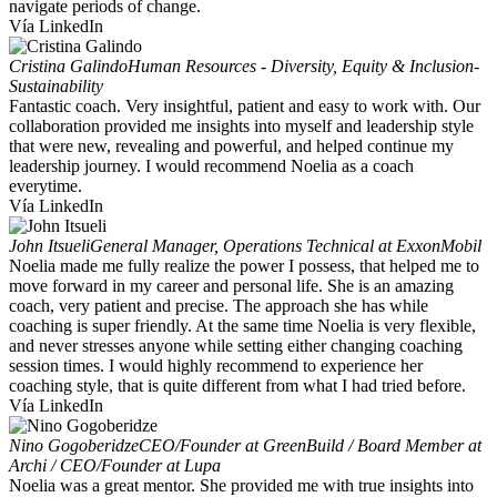
navigate periods of change.
Vía LinkedIn
Cristina Galindo
Human Resources - Diversity, Equity & Inclusion-
Sustainability
Fantastic coach. Very insightful, patient and easy to work with. Our
collaboration provided me insights into myself and leadership style
that were new, revealing and powerful, and helped continue my
leadership journey. I would recommend Noelia as a coach
everytime.
Vía LinkedIn
John Itsueli
General Manager, Operations Technical at ExxonMobil
Noelia made me fully realize the power I possess, that helped me to
move forward in my career and personal life. She is an amazing
coach, very patient and precise. The approach she has while
coaching is super friendly. At the same time Noelia is very flexible,
and never stresses anyone while setting either changing coaching
session times. I would highly recommend to experience her
coaching style, that is quite different from what I had tried before.
Vía LinkedIn
Nino Gogoberidze
CEO/Founder at GreenBuild / Board Member at
Archi / CEO/Founder at Lupa
Noelia was a great mentor. She provided me with true insights into