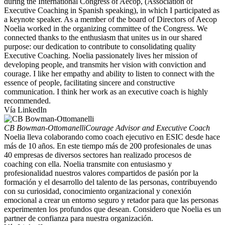
during the International Congress of Aecop, (Association of
Executive Coaching in Spanish speaking), in which I participated as
a keynote speaker. As a member of the board of Directors of Aecop
Noelia worked in the organizing committee of the Congress. We
connected thanks to the enthusiasm that unites us in our shared
purpose: our dedication to contribute to consolidating quality
Executive Coaching. Noelia passionately lives her mission of
developing people, and transmits her vision with conviction and
courage. I like her empathy and ability to listen to connect with the
essence of people, facilitating sincere and constructive
communication. I think her work as an executive coach is highly
recommended.
Vía LinkedIn
CB Bowman-Ottomanelli
Courage Advisor and Executive Coach
Noelia lleva colaborando como coach ejecutivo en ESIC desde hace
más de 10 años. En este tiempo más de 200 profesionales de unas
40 empresas de diversos sectores han realizado procesos de
coaching con ella. Noelia transmite con entusiasmo y
profesionalidad nuestros valores compartidos de pasión por la
formación y el desarrollo del talento de las personas, contribuyendo
con su curiosidad, conocimiento organizacional y conexión
emocional a crear un entorno seguro y retador para que las personas
experimenten los profundos que desean. Considero que Noelia es un
partner de confianza para nuestra organización.