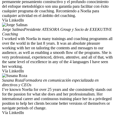
permanente pensamiento constructivo y el profundo conocimiento
del enfoque metodológico son una garantía para facilitar con éxito
cualquier programa de coaching. Recomiendo a Noelia para
cualquier actividad en el ámbito del coaching.
Vía LinkedIn
Jorge Salinas
Presidente ATESORA Group y Socio de EXEKUTIVE
Coaching
I worked with Noelia in many trainings and coaching programms all
over the world in the last 8 years. It was an absolute pleasure
working with her on tailoring the contents and messages to our
audience, as well as enabling a smooth flow of the programs. She is
very professional, experienced, driven, attentive, and all of that, with
the same level of excellence in any of the 4 languages I have seen
her working.
Vía LinkedIn
Susana Roza
Formadora en comunicación especializada en
directivos y CEOs
I’ve known Noelia for over 25 years and she consistently stands out
for the passion for what she does and her professionalism. Her
international career and continuous training place her in a privileged
position to help her clients become better versions of themselves or
navigate periods of change.
Vía LinkedIn