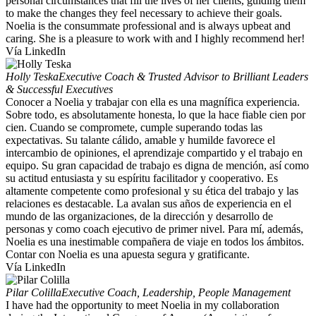
personal circumstances that fill the lives of her clients, guiding them
to make the changes they feel necessary to achieve their goals.
Noelia is the consummate professional and is always upbeat and
caring. She is a pleasure to work with and I highly recommend her!
Vía LinkedIn
Holly Teska
Executive Coach & Trusted Advisor to Brilliant Leaders
& Successful Executives
Conocer a Noelia y trabajar con ella es una magnífica experiencia.
Sobre todo, es absolutamente honesta, lo que la hace fiable cien por
cien. Cuando se compromete, cumple superando todas las
expectativas. Su talante cálido, amable y humilde favorece el
intercambio de opiniones, el aprendizaje compartido y el trabajo en
equipo. Su gran capacidad de trabajo es digna de mención, así como
su actitud entusiasta y su espíritu facilitador y cooperativo. Es
altamente competente como profesional y su ética del trabajo y las
relaciones es destacable. La avalan sus años de experiencia en el
mundo de las organizaciones, de la dirección y desarrollo de
personas y como coach ejecutivo de primer nivel. Para mí, además,
Noelia es una inestimable compañera de viaje en todos los ámbitos.
Contar con Noelia es una apuesta segura y gratificante.
Vía LinkedIn
Pilar Colilla
Executive Coach, Leadership, People Management
I have had the opportunity to meet Noelia in my collaboration