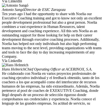
Vía LinkedIn
Antonio Sangó
Director de ESIC Zaragoza
Ten years ago I had the opportunity to share with Noelia our
Executive Coaching training and got to know not only an excellent
people development professional but also a great person. Noelia
combines a vast experience in Human Resources, talent
development and coaching experience. All this sets Noelia as an
outstanding support for those looking for help on their career
development through executive coaching processes. Additionally,
Noelia has helped not only individuals but also high performing
teams moving to the next level, providing organizations with teams
and tools to face the day to day increasing requirements of any
Company.
Vía LinkedIn
Hans Helmrich
Chief Operating Officer at ACERINOX, S.A.
He colaborado con Noelia en varios proyectos profesionales de
coaching ejecutivo individual y el feedback obtenido, tanto de los
coachees a los que acompañó como del interlocutor de recursos
humanos de las empresas, ha sido extraordinario. Además, Noelia
pertenece al pool de coaches de EXEKUTIVE Coaching, donde
llegó después de un proceso de selección riguroso donde
comprobamos sus credenciales y experiencia. Noelia conoce el
lenguaje de las grandes empresas. Su actitud de servicio, su