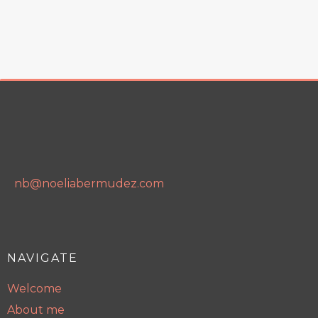
nb@noeliabermudez.com
NAVIGATE
Welcome
About me