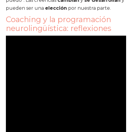
puedo”. Las creencias
cambian
y
se desarrollan
y
pueden ser una
elección
por nuestra parte.
Coaching y la programación
neurolingüística: reflexiones