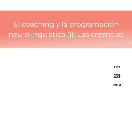
El coaching y la programación
neurolingüística (I): Las creencias
Oct
28
2014