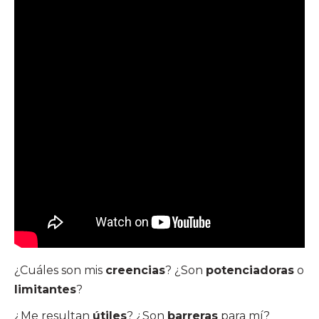
¿Cuáles son mis
creencias
? ¿Son
potenciadoras
o
limitantes
?
¿Me resultan
útiles
? ¿Son
barreras
para mí?