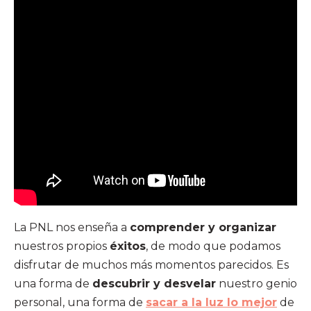
La PNL nos enseña a
comprender y organizar
nuestros propios
éxitos
, de modo que podamos
disfrutar de muchos más momentos parecidos. Es
una forma de
descubrir y desvelar
nuestro genio
personal, una forma de
sacar a la luz lo mejor
de